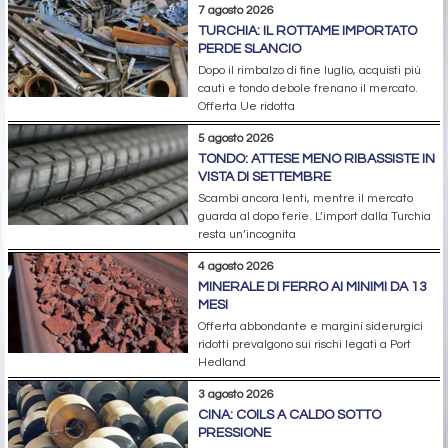
7 agosto 2026
TURCHIA: IL ROTTAME IMPORTATO
PERDE SLANCIO
Dopo il rimbalzo di fine luglio, acquisti più
cauti e tondo debole frenano il mercato.
Offerta Ue ridotta
5 agosto 2026
TONDO: ATTESE MENO RIBASSISTE IN
VISTA DI SETTEMBRE
Scambi ancora lenti, mentre il mercato
guarda al dopo ferie. L’import dalla Turchia
resta un’incognita
4 agosto 2026
MINERALE DI FERRO AI MINIMI DA 13
MESI
Offerta abbondante e margini siderurgici
ridotti prevalgono sui rischi legati a Port
Hedland
3 agosto 2026
CINA: COILS A CALDO SOTTO
PRESSIONE