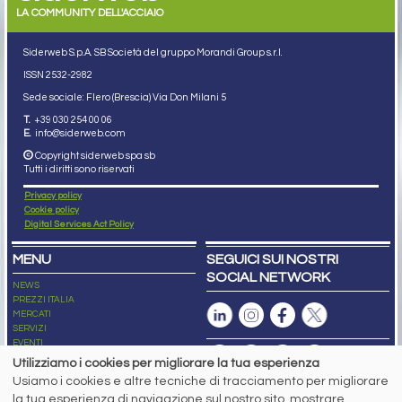
LA COMMUNITY DELL'ACCIAIO
Siderweb S.p.A. SB Società del gruppo Morandi Group s.r.l.
ISSN 2532
-2982
Sede sociale: Flero (Brescia) Via Don Milani 5
T.
+39 030 254 00 06
E.
info@siderweb.com
Copyright siderweb spa sb
Tutti i diritti sono riservati
Privacy policy
Cookie policy
Digital Services Act Policy
MENU
SEGUICI SUI NOSTRI
SOCIAL NETWORK
NEWS
PREZZI ITALIA
MERCATI
SERVIZI
EVENTI
ABBONAMENTI
Utilizziamo i cookies per migliorare la tua esperienza
MADE IN STEEL
Usiamo i cookies e altre tecniche di tracciamento per migliorare
NEWSLETTER
la tua esperienza di navigazione sul nostro sito, mostrare