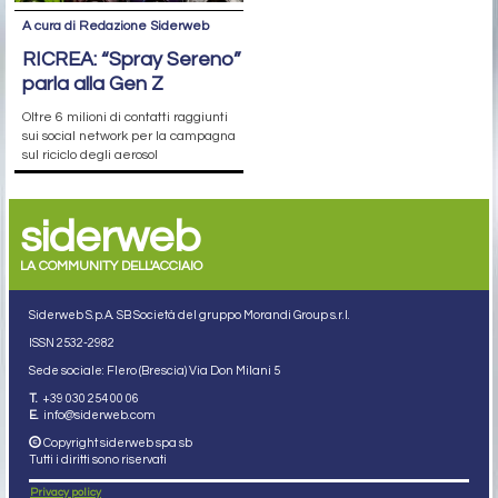
A cura di Redazione Siderweb
RICREA: “Spray Sereno”
parla alla Gen Z
Oltre 6 milioni di contatti raggiunti
sui social network per la campagna
sul riciclo degli aerosol
siderweb
LA COMMUNITY DELL'ACCIAIO
Siderweb S.p.A. SB Società del gruppo Morandi Group s.r.l.
ISSN 2532
-2982
Sede sociale: Flero (Brescia) Via Don Milani 5
T.
+39 030 254 00 06
E.
info@siderweb.com
Copyright siderweb spa sb
Tutti i diritti sono riservati
Privacy policy