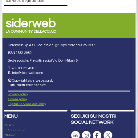
sul riciclo degli aerosol
siderweb
LA COMMUNITY DELL'ACCIAIO
Siderweb S.p.A. SB Società del gruppo Morandi Group s.r.l.
ISSN 2532
-2982
Sede sociale: Flero (Brescia) Via Don Milani 5
T.
+39 030 254 00 06
E.
info@siderweb.com
Copyright siderweb spa sb
Tutti i diritti sono riservati
Privacy policy
Cookie policy
Digital Services Act Policy
MENU
SEGUICI SUI NOSTRI
SOCIAL NETWORK
NEWS
PREZZI ITALIA
MERCATI