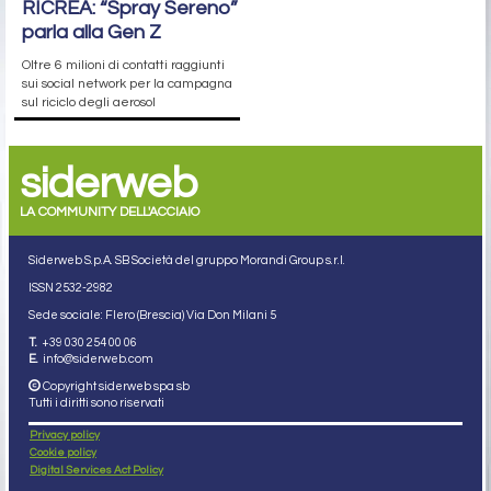
RICREA: “Spray Sereno”
parla alla Gen Z
Oltre 6 milioni di contatti raggiunti
sui social network per la campagna
sul riciclo degli aerosol
siderweb
LA COMMUNITY DELL'ACCIAIO
Siderweb S.p.A. SB Società del gruppo Morandi Group s.r.l.
ISSN 2532
-2982
Sede sociale: Flero (Brescia) Via Don Milani 5
T.
+39 030 254 00 06
E.
info@siderweb.com
Copyright siderweb spa sb
Tutti i diritti sono riservati
Privacy policy
Cookie policy
Digital Services Act Policy