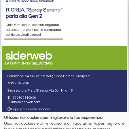
A cura di Redazione Siderweb
RICREA: “Spray Sereno”
parla alla Gen Z
Oltre 6 milioni di contatti raggiunti
sui social network per la campagna
sul riciclo degli aerosol
siderweb
LA COMMUNITY DELL'ACCIAIO
Siderweb S.p.A. SB Società del gruppo Morandi Group s.r.l.
ISSN 2532
-2982
Sede sociale: Flero (Brescia) Via Don Milani 5
T.
+39 030 254 00 06
E.
info@siderweb.com
Copyright siderweb spa sb
Tutti i diritti sono riservati
Utilizziamo i cookies per migliorare la tua esperienza
Privacy policy
Usiamo i cookies e altre tecniche di tracciamento per migliorare
Cookie policy