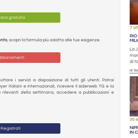
ova gratuita
7 ot
RIO
ento
, scopri la formula più adatta alle tue esigenze.
MIL
La J
mant
bbonamenti
di t
di S
ttare i servizi a disposizione di tutti gli utenti. Potrai
ayer italiani e internazionali, ricevere il siderweb TG e la
 rilevanti della settimana, accedere a pubblicazioni e
30 
NIP
Registrati
IN 