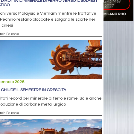
 DIROTTA IL MINERALE DI FERRO VERSO IL SUD-EST
ATICO
chi verso Malaysia e Vietnam mentre le trattative
Pechino restano bloccate e salgono le scorte nei
i cinesi
arah Falsone
gennaio 2026
 CHIUDE IL SEMESTRE IN CRESCITA
ltati record per minerale di ferro e rame. Sale anche
roduzione di carbone metallurgico
arah Falsone