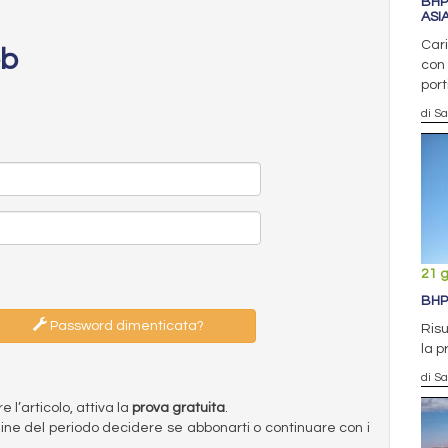
BHP
ASI
Cari
eb
con 
port
di S
21 
BHP
Password dimenticata?
Risu
la p
di S
l’articolo, attiva la
prova gratuita
.
ermine del periodo decidere se abbonarti o continuare con i