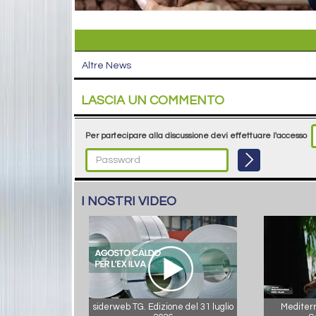
Altre News
LASCIA UN COMMENTO
Per partecipare alla discussione devi effettuare l'accesso
I NOSTRI VIDEO
siderweb TG. Edizione del 31 luglio
Mediterr