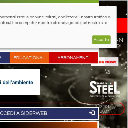
rsonalizzati e annunci mirati, analizzare il nostro traffico e
zati sul tuo computer mentre stai navigando nel nostro sito
Accetta
P
EDUCATIONAL
ABBONAMENTI
CCEDI A SIDERWEB