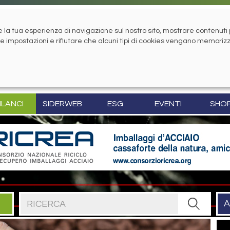
la tua esperienza di navigazione sul nostro sito, mostrare contenuti pe
tue impostazioni e rifiutare che alcuni tipi di cookies vengano memoriz
ILANCI
SIDERWEB
ESG
EVENTI
SHO
Cerca nel sito
A