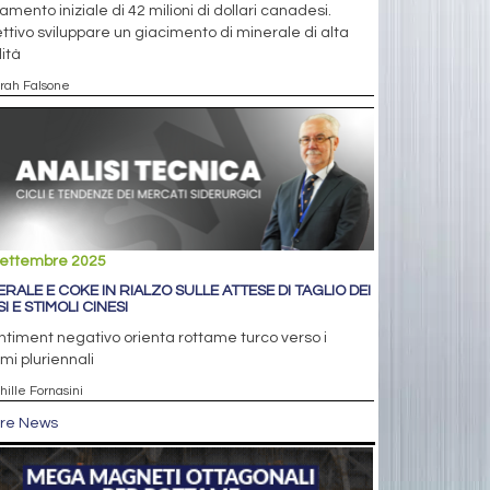
mento iniziale di 42 milioni di dollari canadesi.
ttivo sviluppare un giacimento di minerale di alta
ità
arah Falsone
settembre 2025
ERALE E COKE IN RIALZO SULLE ATTESE DI TAGLIO DEI
I E STIMOLI CINESI
entiment negativo orienta rottame turco verso i
mi pluriennali
hille Fornasini
tre News