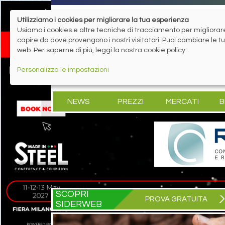
Utilizziamo i cookies per migliorare la tua esperienza
Usiamo i cookies e altre tecniche di tracciamento per migliorare 
capire da dove provengono i nostri visitatori. Puoi cambiare le 
web. Per saperne di più, leggi la nostra cookie policy.
Personalizza le impostazioni
NEWS
PREZZI
MERCATI
B
SCOPRI
PROVA GRATUITA
SIDERWEB