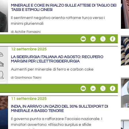
MINERALE E COKE IN RIALZO SULLE ATTESE DI TAGLIO DEI
TASSI E STIMOLI CINESI
Il sentiment negativo orienta rottame turco verso i
minimi pluriennali
di Achille Fornasini
12 settembre 2025
LA SIDERURGIA ITALIANA AD AGOSTO: RECUPERO
MARGINI PER L'ELETTROSIDERURGIA
Aumenti per minerale di ferro e carbon coke
di Gianfranco Tosini
11 settembre 2025
INDIA, IN ARRIVO UN DAZIO DEL 30% SULL’EXPORT DI
MINERALE A BASSO TENORE
Il governo punta a rafforzare l’acciaio nazionale. I
minatori avvertono: «Rischio surplus e sfide