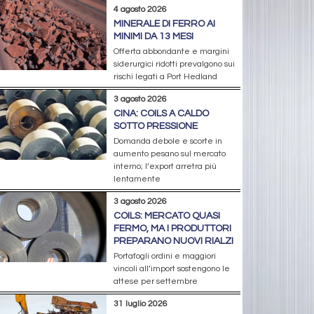
4 agosto 2026
MINERALE DI FERRO AI
MINIMI DA 13 MESI
Offerta abbondante e margini
siderurgici ridotti prevalgono sui
rischi legati a Port Hedland
3 agosto 2026
CINA: COILS A CALDO
SOTTO PRESSIONE
Domanda debole e scorte in
aumento pesano sul mercato
interno; l’export arretra più
lentamente
3 agosto 2026
COILS: MERCATO QUASI
FERMO, MA I PRODUTTORI
PREPARANO NUOVI RIALZI
Portafogli ordini e maggiori
vincoli all’import sostengono le
attese per settembre
31 luglio 2026