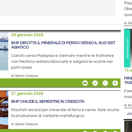
Paga
Obie
qual
di S
26 gennaio 2026
BHP DIROTTA IL MINERALE DI FERRO VERSO IL SUD-EST
ASIATICO
Carichi verso Malaysia e Vietnam mentre le trattative
con Pechino restano bloccate e salgono le scorte nei
porti cinesi
15 
di Sarah Falsone
MIN
TASS
Il s
21 gennaio 2026
mini
BHP CHIUDE IL SEMESTRE IN CRESCITA
di Ac
Risultati record per minerale di ferro e rame. Sale anche
Al
la produzione di carbone metallurgico
di Sarah Falsone