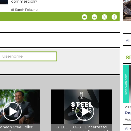
commerciali»
di Sarah Falsone
Alt
S
29 
r
Agg
anean Steel Talks:
STEEL FOCUS – L’incertezza
Alt