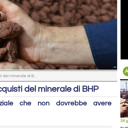
A
i del minerale di B...
cquisti del minerale di BHP
egoziale che non dovrebbe avere
26 