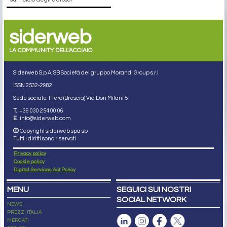
siderweb
LA COMMUNITY DELL'ACCIAIO
Siderweb S.p.A. SB Società del gruppo Morandi Group s.r.l.
ISSN 2532
-2982
Sede sociale: Flero (Brescia) Via Don Milani 5
T.
+39 030 254 00 06
E.
info@siderweb.com
Copyright siderweb spa sb
Tutti i diritti sono riservati
Privacy policy
Cookie policy
Digital Services Act Policy
MENU
SEGUICI SUI NOSTRI
SOCIAL NETWORK
NEWS
PREZZI ITALIA
MERCATI