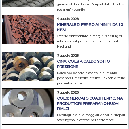
guarda al dopo ferie. L’import dalla Turchia
resta un’incognita
4 agosto 2026
MINERALE DI FERRO AI MINIMI DA 13
MESI
Offerta abbondante e margini siderurgici
ridotti prevalgono sui rischi legati a Port
Hedland
3 agosto 2026
CINA: COILS A CALDO SOTTO
PRESSIONE
Domanda debole e scorte in aumento
pesano sul mercato interno; l’export arretra
più lentamente
3 agosto 2026
COILS: MERCATO QUASI FERMO, MA I
PRODUTTORI PREPARANO NUOVI
RIALZI
Portafogli ordini e maggiori vincoli all’import
sostengono le attese per settembre