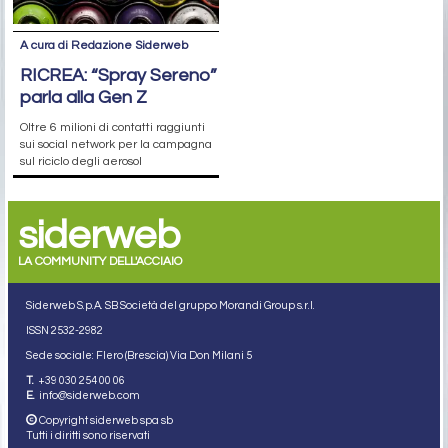
A cura di Redazione Siderweb
RICREA: “Spray Sereno”
parla alla Gen Z
Oltre 6 milioni di contatti raggiunti
sui social network per la campagna
sul riciclo degli aerosol
siderweb
LA COMMUNITY DELL'ACCIAIO
Siderweb S.p.A. SB Società del gruppo Morandi Group s.r.l.
ISSN 2532
-2982
Sede sociale: Flero (Brescia) Via Don Milani 5
T.
+39 030 254 00 06
E.
info@siderweb.com
Copyright siderweb spa sb
Tutti i diritti sono riservati