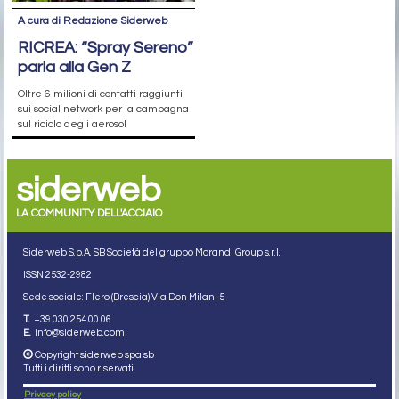
A cura di Redazione Siderweb
RICREA: “Spray Sereno”
parla alla Gen Z
Oltre 6 milioni di contatti raggiunti
sui social network per la campagna
sul riciclo degli aerosol
siderweb
LA COMMUNITY DELL'ACCIAIO
Siderweb S.p.A. SB Società del gruppo Morandi Group s.r.l.
ISSN 2532
-2982
Sede sociale: Flero (Brescia) Via Don Milani 5
T.
+39 030 254 00 06
E.
info@siderweb.com
Copyright siderweb spa sb
Tutti i diritti sono riservati
Privacy policy