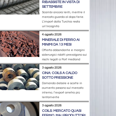
RIBASSISTE IN VISTA DI
SETTEMBRE
Scambi ancora lenti, mentre il
mercato guarda al dopo ferie.
L’import dalla Turchia resta
un’incognita
4 agosto 2026
MINERALE DI FERRO AI
MINIMI DA 13 MESI
Offerta abbondante e margini
siderurgici ridotti prevalgono sui
rischi legati a Port Hedland
3 agosto 2026
CINA: COILS A CALDO
SOTTO PRESSIONE
Domanda debole e scorte in
aumento pesano sul mercato
interno; l’export arretra più
lentamente
3 agosto 2026
COILS: MERCATO QUASI
FERMO, MA I PRODUTTORI