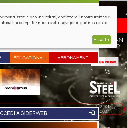
rsonalizzati e annunci mirati, analizzare il nostro traffico e
zati sul tuo computer mentre stai navigando nel nostro sito
Accetta
P
EDUCATIONAL
ABBONAMENTI
CCEDI A SIDERWEB