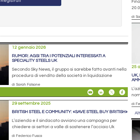
Registrati
Fino
20.0
di S
12 gennaio 2026
RUMOR: AGSI TRA I POTENZIALI INTERESSATI A
SPECIALITY STEELS UK
25 
Secondo Sky News, il gruppo si sarebbe fatto avanti nella
UK,
procedura di vendita della società in liquidazione
AMM
di Sarah Falsone
L’az
nomi
29 settembre 2025
di F
BRITISH STEEL E COMMUNITY: «SAVE STEEL BUY BRITISH»
Al
L’azienda e il sindacato avviano una campagna per
chiedere ai settori a valle di sostenere l’acciaio Uk
di Federico Fusca