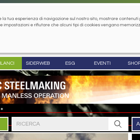
la tua esperienza di navigazione sul nostro sito, mostrare contenuti pe
tue impostazioni e rifiutare che alcuni tipi di cookies vengano memoriz
ILANCI
SIDERWEB
ESG
EVENTI
SHO
Cerca nel sito
A