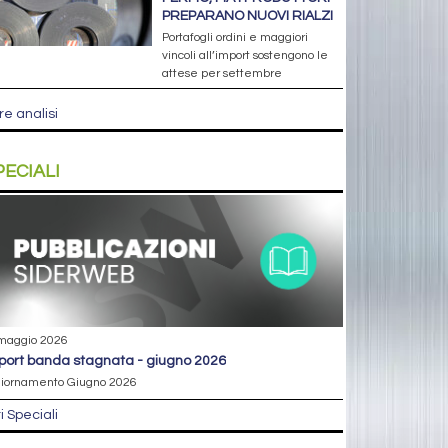
PREPARANO NUOVI RIALZI
Portafogli ordini e maggiori
vincoli all’import sostengono le
attese per settembre
re analisi
PECIALI
maggio 2026
eport banda stagnata - giugno 2026
iornamento Giugno 2026
ri Speciali