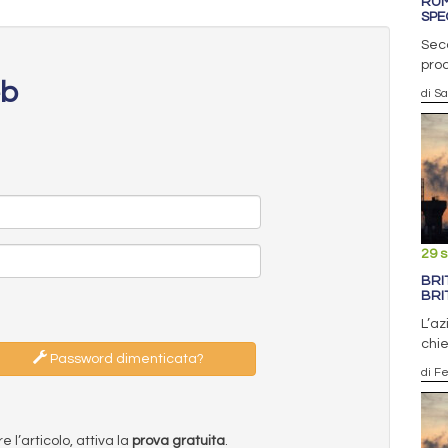
RUM
SPE
Seco
proc
eb
di S
29 
BRI
BRI
L’a
chie
Password dimenticata?
di F
l’articolo, attiva la
prova gratuita
.