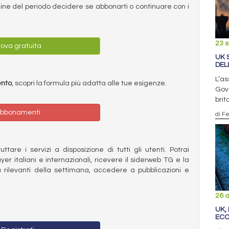
ermine del periodo decidere se abbonarti o continuare con i
23 
ova gratuita
UK 
DEL
L’as
ento
, scopri la formula più adatta alle tue esigenze.
Gove
brit
bbonamenti
di F
ttare i servizi a disposizione di tutti gli utenti. Potrai
ayer italiani e internazionali, ricevere il siderweb TG e la
 rilevanti della settimana, accedere a pubblicazioni e
26 
UK,
ECO