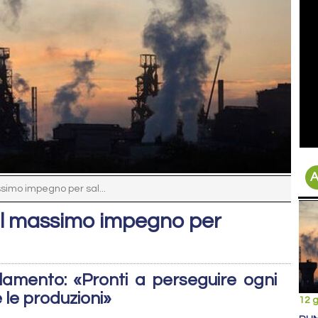
A
ssimo impegno per sal...
 il massimo impegno per
arlamento: «Pronti a perseguire ogni
 le produzioni»
12 