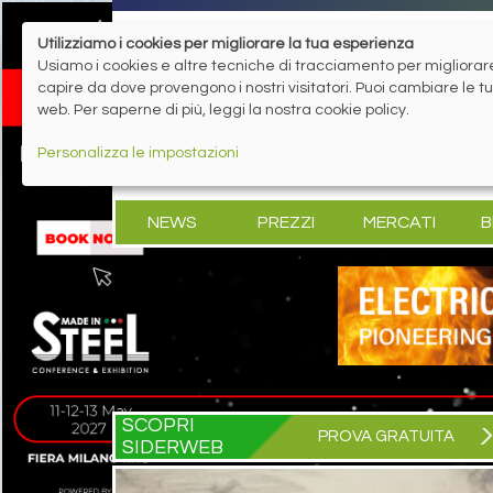
Utilizziamo i cookies per migliorare la tua esperienza
Usiamo i cookies e altre tecniche di tracciamento per migliorare 
capire da dove provengono i nostri visitatori. Puoi cambiare le 
web. Per saperne di più, leggi la nostra cookie policy.
Personalizza le impostazioni
NEWS
PREZZI
MERCATI
B
SCOPRI
PROVA GRATUITA
SIDERWEB