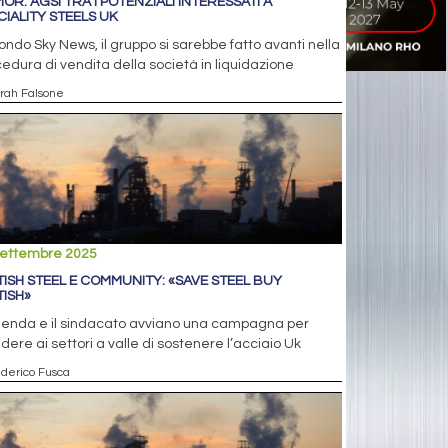
OR: AGSI TRA I POTENZIALI INTERESSATI A
CIALITY STEELS UK
ndo Sky News, il gruppo si sarebbe fatto avanti nella
edura di vendita della società in liquidazione
arah Falsone
settembre 2025
TISH STEEL E COMMUNITY: «SAVE STEEL BUY
TISH»
zienda e il sindacato avviano una campagna per
dere ai settori a valle di sostenere l’acciaio Uk
ederico Fusca