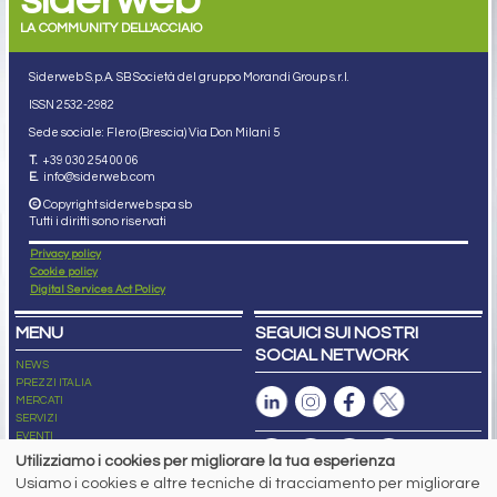
LA COMMUNITY DELL'ACCIAIO
Siderweb S.p.A. SB Società del gruppo Morandi Group s.r.l.
ISSN 2532
-2982
Sede sociale: Flero (Brescia) Via Don Milani 5
T.
+39 030 254 00 06
E.
info@siderweb.com
Copyright siderweb spa sb
Tutti i diritti sono riservati
Privacy policy
Cookie policy
Digital Services Act Policy
MENU
SEGUICI SUI NOSTRI
SOCIAL NETWORK
NEWS
PREZZI ITALIA
MERCATI
SERVIZI
EVENTI
ABBONAMENTI
Utilizziamo i cookies per migliorare la tua esperienza
MADE IN STEEL
Usiamo i cookies e altre tecniche di tracciamento per migliorare
NEWSLETTER