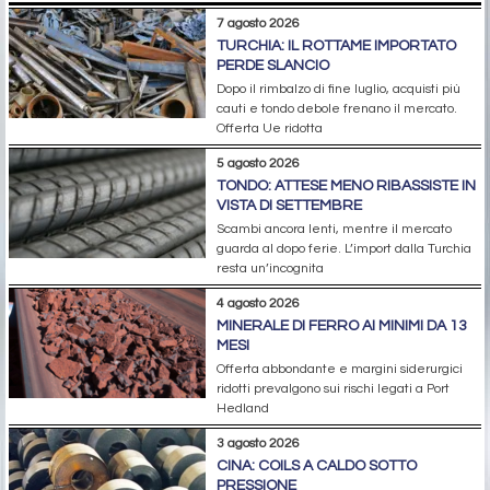
7 agosto 2026
TURCHIA: IL ROTTAME IMPORTATO
PERDE SLANCIO
Dopo il rimbalzo di fine luglio, acquisti più
cauti e tondo debole frenano il mercato.
Offerta Ue ridotta
5 agosto 2026
TONDO: ATTESE MENO RIBASSISTE IN
VISTA DI SETTEMBRE
Scambi ancora lenti, mentre il mercato
guarda al dopo ferie. L’import dalla Turchia
resta un’incognita
4 agosto 2026
MINERALE DI FERRO AI MINIMI DA 13
MESI
Offerta abbondante e margini siderurgici
ridotti prevalgono sui rischi legati a Port
Hedland
3 agosto 2026
CINA: COILS A CALDO SOTTO
PRESSIONE