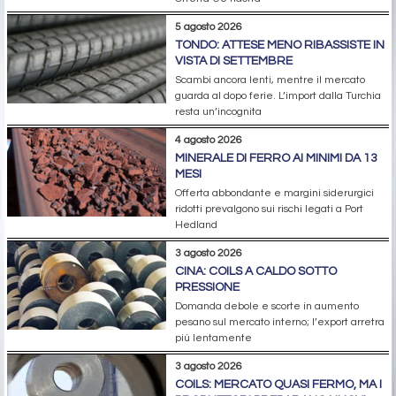
5 agosto 2026
TONDO: ATTESE MENO RIBASSISTE IN
VISTA DI SETTEMBRE
Scambi ancora lenti, mentre il mercato
guarda al dopo ferie. L’import dalla Turchia
resta un’incognita
4 agosto 2026
MINERALE DI FERRO AI MINIMI DA 13
MESI
Offerta abbondante e margini siderurgici
ridotti prevalgono sui rischi legati a Port
Hedland
3 agosto 2026
CINA: COILS A CALDO SOTTO
PRESSIONE
Domanda debole e scorte in aumento
pesano sul mercato interno; l’export arretra
più lentamente
3 agosto 2026
COILS: MERCATO QUASI FERMO, MA I