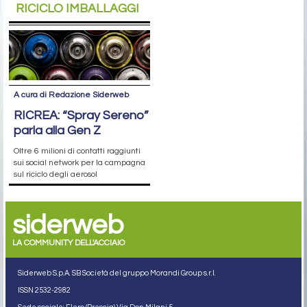
RICICLO IMBALLAGGI
A cura di Redazione Siderweb
RICREA: “Spray Sereno”
parla alla Gen Z
Oltre 6 milioni di contatti raggiunti
sui social network per la campagna
sul riciclo degli aerosol
siderweb
LA COMMUNITY DELL'ACCIAIO
Siderweb S.p.A. SB Società del gruppo Morandi Group s.r.l.
ISSN 2532
-2982