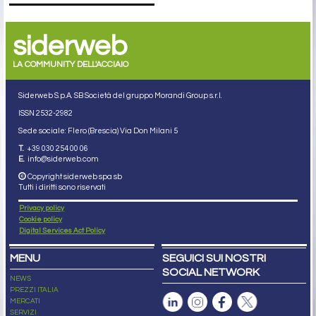
siderweb
LA COMMUNITY DELL'ACCIAIO
Siderweb S.p.A. SB Società del gruppo Morandi Group s.r.l.
ISSN 2532
-2982
Sede sociale: Flero (Brescia) Via Don Milani 5
T.
+39 030 254 00 06
E.
info@siderweb.com
Copyright siderweb spa sb
Tutti i diritti sono riservati
Privacy policy
Cookie policy
Digital Services Act Policy
MENU
SEGUICI SUI NOSTRI
SOCIAL NETWORK
NEWS
PREZZI ITALIA
MERCATI
SERVIZI