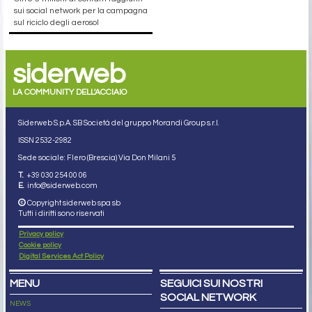
sui social network per la campagna
sul riciclo degli aerosol
siderweb
LA COMMUNITY DELL'ACCIAIO
Siderweb S.p.A. SB Società del gruppo Morandi Group s.r.l.
ISSN 2532
-2982
Sede sociale: Flero (Brescia) Via Don Milani 5
T.
+39 030 254 00 06
E.
info@siderweb.com
Copyright siderweb spa sb
Tutti i diritti sono riservati
Privacy policy
Cookie policy
Digital Services Act Policy
MENU
SEGUICI SUI NOSTRI
SOCIAL NETWORK
NEWS