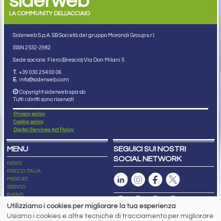
siderweb
LA COMMUNITY DELL'ACCIAIO
Siderweb S.p.A. SB Società del gruppo Morandi Group s.r.l.
ISSN 2532
-2982
Sede sociale: Flero (Brescia) Via Don Milani 5
T.
+39 030 254 00 06
E.
info@siderweb.com
Copyright siderweb spa sb
Tutti i diritti sono riservati
Privacy policy
Cookie policy
Digital Services Act Policy
MENU
SEGUICI SUI NOSTRI
SOCIAL NETWORK
NEWS
PREZZI ITALIA
MERCATI
SERVIZI
EVENTI
ABBONAMENTI
Utilizziamo i cookies per migliorare la tua esperienza
MADE IN STEEL
Usiamo i cookies e altre tecniche di tracciamento per migliorare
NEWSLETTER