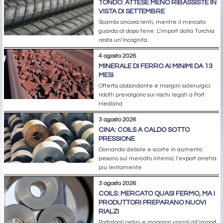
TONDO: ATTESE MENO RIBASSISTE IN
VISTA DI SETTEMBRE
Scambi ancora lenti, mentre il mercato
guarda al dopo ferie. L’import dalla Turchia
resta un’incognita
4 agosto 2026
MINERALE DI FERRO AI MINIMI DA 13
MESI
Offerta abbondante e margini siderurgici
ridotti prevalgono sui rischi legati a Port
Hedland
3 agosto 2026
CINA: COILS A CALDO SOTTO
PRESSIONE
Domanda debole e scorte in aumento
pesano sul mercato interno; l’export arretra
più lentamente
3 agosto 2026
COILS: MERCATO QUASI FERMO, MA I
PRODUTTORI PREPARANO NUOVI
RIALZI
Portafogli ordini e maggiori vincoli all’import