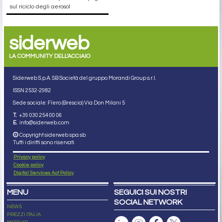
sul riciclo degli aerosol
siderweb
LA COMMUNITY DELL'ACCIAIO
Siderweb S.p.A. SB Società del gruppo Morandi Group s.r.l.
ISSN 2532
-2982
Sede sociale: Flero (Brescia) Via Don Milani 5
T.
+39 030 254 00 06
E.
info@siderweb.com
Copyright siderweb spa sb
Tutti i diritti sono riservati
Privacy policy
Cookie policy
Digital Services Act Policy
MENU
SEGUICI SUI NOSTRI
SOCIAL NETWORK
NEWS
PREZZI ITALIA