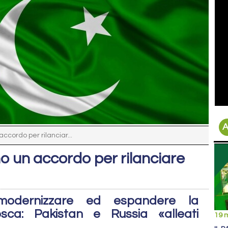
A
ccordo per rilanciar...
o un accordo per rilanciare
modernizzare ed espandere la
osca: Pakistan e Russia «alleati
19 