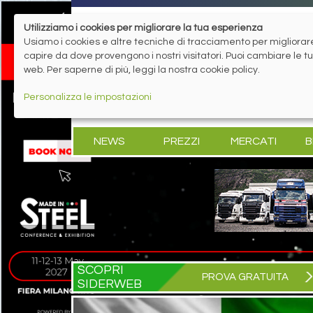
Utilizziamo i cookies per migliorare la tua esperienza
Usiamo i cookies e altre tecniche di tracciamento per migliorare 
capire da dove provengono i nostri visitatori. Puoi cambiare le 
web. Per saperne di più, leggi la nostra cookie policy.
Personalizza le impostazioni
NEWS
PREZZI
MERCATI
B
SCOPRI
PROVA GRATUITA
SIDERWEB