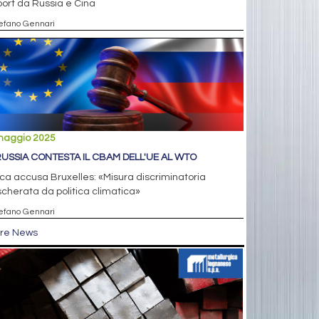
port da Russia e Cina
tefano Gennari
maggio 2025
RUSSIA CONTESTA IL CBAM DELL'UE AL WTO
a accusa Bruxelles: «Misura discriminatoria
herata da politica climatica»
tefano Gennari
tre News