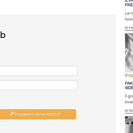
IL P
FRE
Le m
lavo
di F
eb
6 a
PAK
SID
Il g
inve
di S
Password dimenticata?