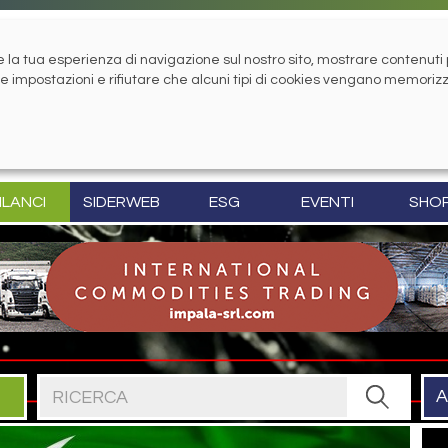
la tua esperienza di navigazione sul nostro sito, mostrare contenuti pe
tue impostazioni e rifiutare che alcuni tipi di cookies vengano memoriz
ILANCI
SIDERWEB
ESG
EVENTI
SHO
Cerca nel sito
A