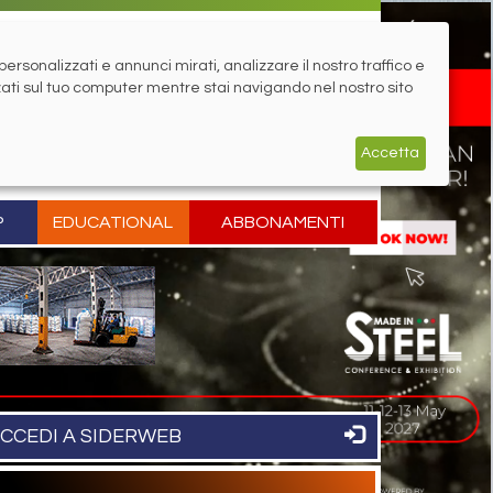
rsonalizzati e annunci mirati, analizzare il nostro traffico e
zati sul tuo computer mentre stai navigando nel nostro sito
Accetta
P
EDUCATIONAL
ABBONAMENTI
CCEDI A SIDERWEB