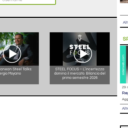
Alt
S
anean Steel Talks:
STEEL FOCUS – L’incertezza
ergio Moyano
domina il mercato. Bilancio del
primo semestre 2026
29 
r
Agg
Alt