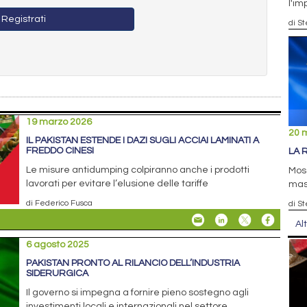
l'im
Registrati
di S
19 marzo 2026
20 
IL PAKISTAN ESTENDE I DAZI SUGLI ACCIAI LAMINATI A
FREDDO CINESI
LA 
Le misure antidumping colpiranno anche i prodotti
Mosc
lavorati per evitare l’elusione delle tariffe
masc
di Federico Fusca
di S
Al
6 agosto 2025
PAKISTAN PRONTO AL RILANCIO DELL’INDUSTRIA
SIDERURGICA
Il governo si impegna a fornire pieno sostegno agli
investimenti locali e internazionali nel settore