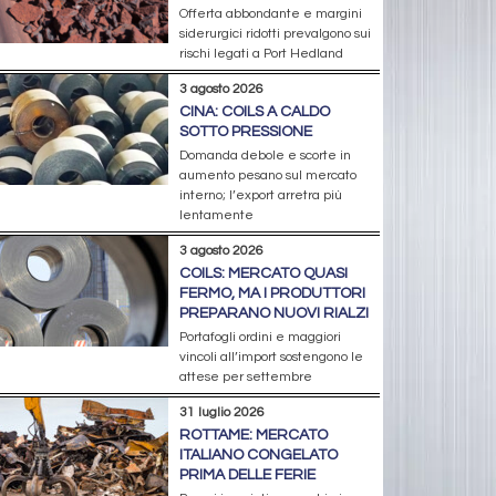
Offerta abbondante e margini
siderurgici ridotti prevalgono sui
rischi legati a Port Hedland
3 agosto 2026
CINA: COILS A CALDO
SOTTO PRESSIONE
Domanda debole e scorte in
aumento pesano sul mercato
interno; l’export arretra più
lentamente
3 agosto 2026
COILS: MERCATO QUASI
FERMO, MA I PRODUTTORI
PREPARANO NUOVI RIALZI
Portafogli ordini e maggiori
vincoli all’import sostengono le
attese per settembre
31 luglio 2026
ROTTAME: MERCATO
ITALIANO CONGELATO
PRIMA DELLE FERIE