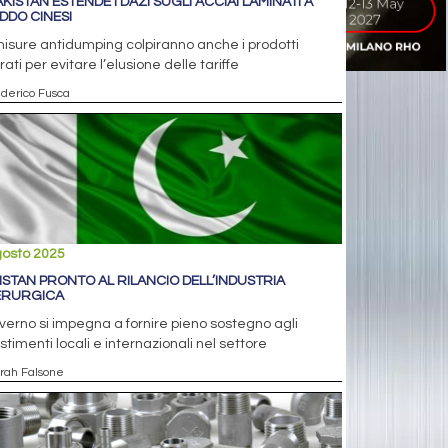
AKISTAN ESTENDE I DAZI SUGLI ACCIAI LAMINATI A
DDO CINESI
isure antidumping colpiranno anche i prodotti
rati per evitare l’elusione delle tariffe
ederico Fusca
gosto 2025
ISTAN PRONTO AL RILANCIO DELL’INDUSTRIA
ERURGICA
overno si impegna a fornire pieno sostegno agli
stimenti locali e internazionali nel settore
arah Falsone