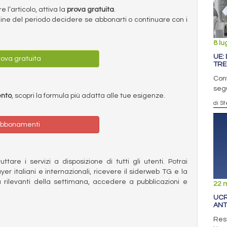
l’articolo, attiva la
prova gratuita
.
ermine del periodo decidere se abbonarti o continuare con i
8 lu
UE:
ova gratuita
TRE
Conf
segu
ento
, scopri la formula più adatta alle tue esigenze.
di S
bbonamenti
ttare i servizi a disposizione di tutti gli utenti. Potrai
ayer italiani e internazionali, ricevere il siderweb TG e la
 rilevanti della settimana, accedere a pubblicazioni e
22 
UCR
ANT
Rest