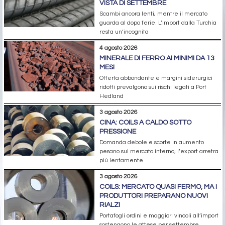
VISTA DI SETTEMBRE
Scambi ancora lenti, mentre il mercato
guarda al dopo ferie. L’import dalla Turchia
resta un’incognita
4 agosto 2026
MINERALE DI FERRO AI MINIMI DA 13
MESI
Offerta abbondante e margini siderurgici
ridotti prevalgono sui rischi legati a Port
Hedland
3 agosto 2026
CINA: COILS A CALDO SOTTO
PRESSIONE
Domanda debole e scorte in aumento
pesano sul mercato interno; l’export arretra
più lentamente
3 agosto 2026
COILS: MERCATO QUASI FERMO, MA I
PRODUTTORI PREPARANO NUOVI
RIALZI
Portafogli ordini e maggiori vincoli all’import
sostengono le attese per settembre