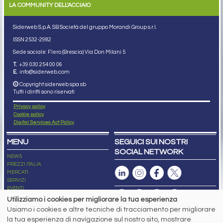
LA COMMUNITY DELL'ACCIAIO
Siderweb S.p.A. SB Società del gruppo Morandi Group s.r.l.
ISSN 2532
-2982
Sede sociale: Flero (Brescia) Via Don Milani 5
T.
+39 030 254 00 06
E.
info@siderweb.com
Copyright siderweb spa sb
Tutti i diritti sono riservati
Privacy policy
Cookie policy
Digital Services Act Policy
MENU
SEGUICI SUI NOSTRI
SOCIAL NETWORK
NEWS
PREZZI ITALIA
MERCATI
SERVIZI
EVENTI
ABBONAMENTI
Utilizziamo i cookies per migliorare la tua esperienza
MADE IN STEEL
Usiamo i cookies e altre tecniche di tracciamento per migliorare
NEWSLETTER
la tua esperienza di navigazione sul nostro sito, mostrare