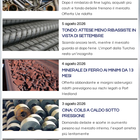
Dopo il rimbalzo di fine luglio, acquisti più
cauti e tondo debole frenano il mercato.
Offerta Ue ridotta
5 agosto 2026
TONDO: ATTESE MENO RIBASSISTE IN
VISTA DI SETTEMBRE
Scambi ancora lenti, mentre il mercato
guarda al dopo ferie. L’import dalla Turchia
resta un’incognita
4 agosto 2026
MINERALE DI FERRO AI MINIMI DA 13
MESI
Offerta abbondante e margini siderurgici
ridotti prevalgono sui rischi legati a Port
Hedland
3 agosto 2026
CINA: COILS A CALDO SOTTO
PRESSIONE
Domanda debole e scorte in aumento
pesano sul mercato interno; l’export arretra
più lentamente