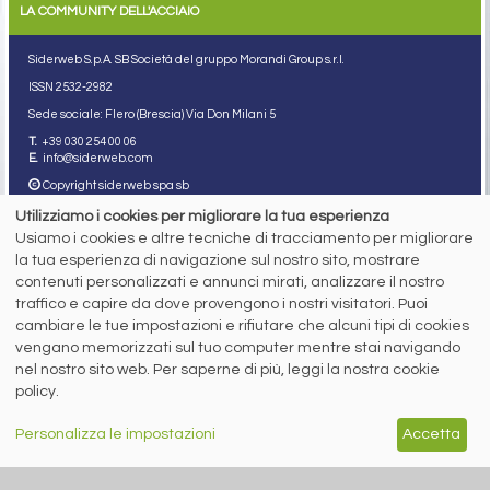
LA COMMUNITY DELL'ACCIAIO
Siderweb S.p.A. SB Società del gruppo Morandi Group s.r.l.
ISSN 2532
-2982
Sede sociale: Flero (Brescia) Via Don Milani 5
T.
+39 030 254 00 06
E.
info@siderweb.com
Copyright siderweb spa sb
Tutti i diritti sono riservati
Utilizziamo i cookies per migliorare la tua esperienza
Privacy policy
Usiamo i cookies e altre tecniche di tracciamento per migliorare
Cookie policy
la tua esperienza di navigazione sul nostro sito, mostrare
Digital Services Act Policy
contenuti personalizzati e annunci mirati, analizzare il nostro
traffico e capire da dove provengono i nostri visitatori. Puoi
MENU
SEGUICI SUI NOSTRI
cambiare le tue impostazioni e rifiutare che alcuni tipi di cookies
SOCIAL NETWORK
NEWS
vengano memorizzati sul tuo computer mentre stai navigando
PREZZI ITALIA
nel nostro sito web. Per saperne di più, leggi la nostra cookie
MERCATI
policy.
SERVIZI
EVENTI
ABBONAMENTI
Personalizza le impostazioni
Accetta
MADE IN STEEL
NEWSLETTER