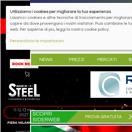
Utilizziamo i cookies per migliorare la tua esperienza
Usiamo i cookies e altre tecniche di tracciamento per migliorare 
capire da dove provengono i nostri visitatori. Puoi cambiare le 
web. Per saperne di più, leggi la nostra cookie policy.
Personalizza le impostazioni
NEWS
PREZZI
MERCATI
B
SCOPRI
PROVA GRATUITA
SIDERWEB