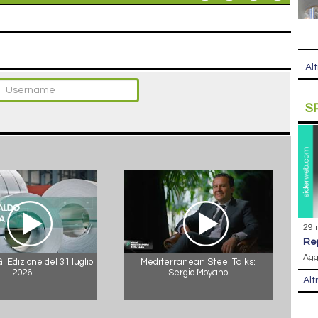
Alt
S
29 
r
Agg
 Edizione del 31 luglio
Mediterranean Steel Talks:
2026
Sergio Moyano
Alt