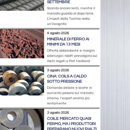
SETTEMBRE
Scambi ancora lenti, mentre il
mercato guarda al dopo ferie.
L’import dalla Turchia resta
un’incognita
4 agosto 2026
MINERALE DI FERRO AI
MINIMI DA 13 MESI
Offerta abbondante e margini
siderurgici ridotti prevalgono sui
rischi legati a Port Hedland
3 agosto 2026
CINA: COILS A CALDO
SOTTO PRESSIONE
Domanda debole e scorte in
aumento pesano sul mercato
interno; l’export arretra più
lentamente
3 agosto 2026
COILS: MERCATO QUASI
FERMO, MA I PRODUTTORI
PREPARANO NUOVI RIALZI