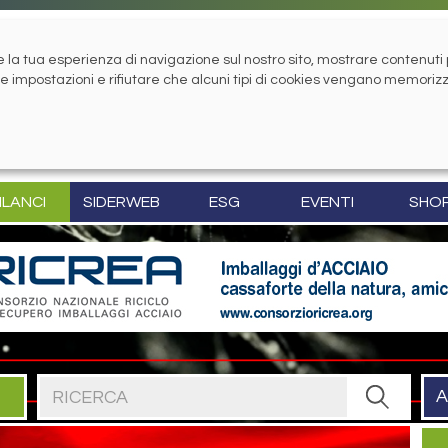
la tua esperienza di navigazione sul nostro sito, mostrare contenuti pe
tue impostazioni e rifiutare che alcuni tipi di cookies vengano memoriz
ILANCI
SIDERWEB
ESG
EVENTI
SHO
Cerca nel sito
A