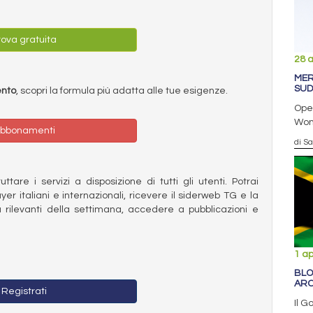
ova gratuita
28 a
MER
SUD
ento
, scopri la formula più adatta alle tue esigenze.
Ope
Wond
bbonamenti
di S
ttare i servizi a disposizione di tutti gli utenti. Potrai
ayer italiani e internazionali, ricevere il siderweb TG e la
 rilevanti della settimana, accedere a pubblicazioni e
1 ap
BLO
ARC
Registrati
Il G