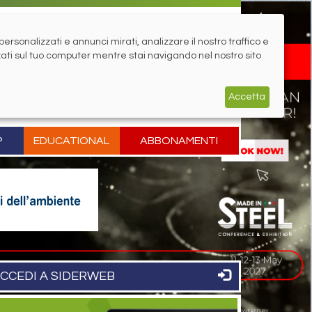
rsonalizzati e annunci mirati, analizzare il nostro traffico e
zati sul tuo computer mentre stai navigando nel nostro sito
Accetta
P
EDUCATIONAL
ABBONAMENTI
CCEDI A SIDERWEB