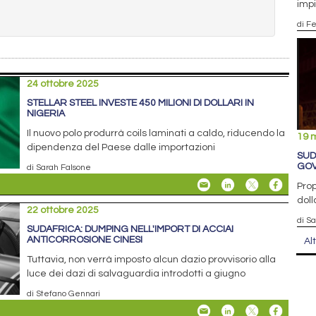
impi
di F
24 ottobre 2025
STELLAR STEEL INVESTE 450 MILIONI DI DOLLARI IN
NIGERIA
Il nuovo polo produrrà coils laminati a caldo, riducendo la
19 
dipendenza del Paese dalle importazioni
SUD
GOV
di Sarah Falsone
Prop
doll
22 ottobre 2025
di S
SUDAFRICA: DUMPING NELL'IMPORT DI ACCIAI
ANTICORROSIONE CINESI
Al
Tuttavia, non verrà imposto alcun dazio provvisorio alla
luce dei dazi di salvaguardia introdotti a giugno
di Stefano Gennari