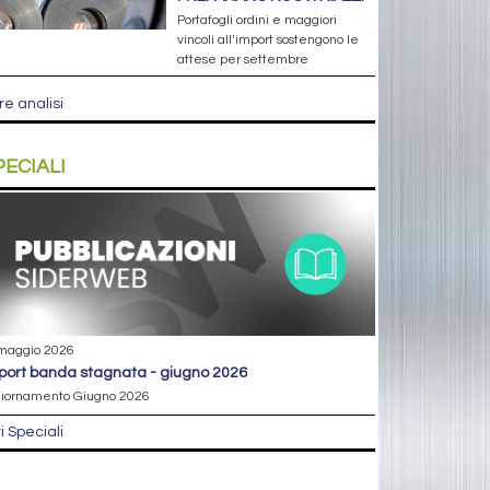
Portafogli ordini e maggiori
vincoli all’import sostengono le
attese per settembre
re analisi
PECIALI
maggio 2026
eport banda stagnata - giugno 2026
iornamento Giugno 2026
ri Speciali