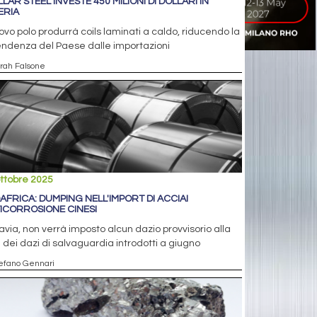
LLAR STEEL INVESTE 450 MILIONI DI DOLLARI IN
ERIA
uovo polo produrrà coils laminati a caldo, riducendo la
endenza del Paese dalle importazioni
arah Falsone
ttobre 2025
AFRICA: DUMPING NELL'IMPORT DI ACCIAI
ICORROSIONE CINESI
avia, non verrà imposto alcun dazio provvisorio alla
 dei dazi di salvaguardia introdotti a giugno
tefano Gennari