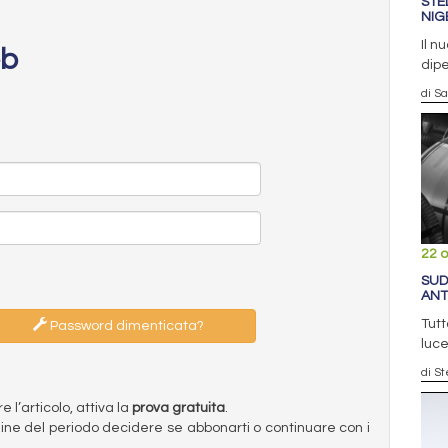
STE
NIG
Il n
eb
dip
di S
22 o
SUD
ANT
Tutt
Password dimenticata?
luce
di S
l’articolo, attiva la
prova gratuita
.
ermine del periodo decidere se abbonarti o continuare con i