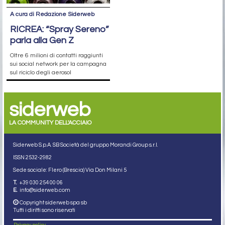
A cura di Redazione Siderweb
RICREA: “Spray Sereno”
parla alla Gen Z
Oltre 6 milioni di contatti raggiunti
sui social network per la campagna
sul riciclo degli aerosol
siderweb
LA COMMUNITY DELL'ACCIAIO
Siderweb S.p.A. SB Società del gruppo Morandi Group s.r.l.
ISSN 2532
-2982
Sede sociale: Flero (Brescia) Via Don Milani 5
T.
+39 030 254 00 06
E.
info@siderweb.com
Copyright siderweb spa sb
Tutti i diritti sono riservati
Privacy policy