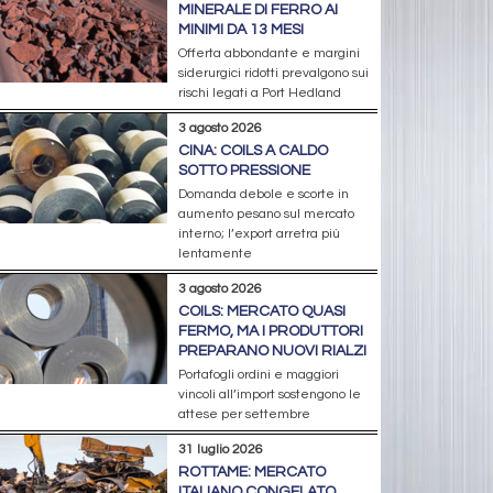
MINERALE DI FERRO AI
MINIMI DA 13 MESI
Offerta abbondante e margini
siderurgici ridotti prevalgono sui
rischi legati a Port Hedland
3 agosto 2026
CINA: COILS A CALDO
SOTTO PRESSIONE
Domanda debole e scorte in
aumento pesano sul mercato
interno; l’export arretra più
lentamente
3 agosto 2026
COILS: MERCATO QUASI
FERMO, MA I PRODUTTORI
PREPARANO NUOVI RIALZI
Portafogli ordini e maggiori
vincoli all’import sostengono le
attese per settembre
31 luglio 2026
ROTTAME: MERCATO
ITALIANO CONGELATO