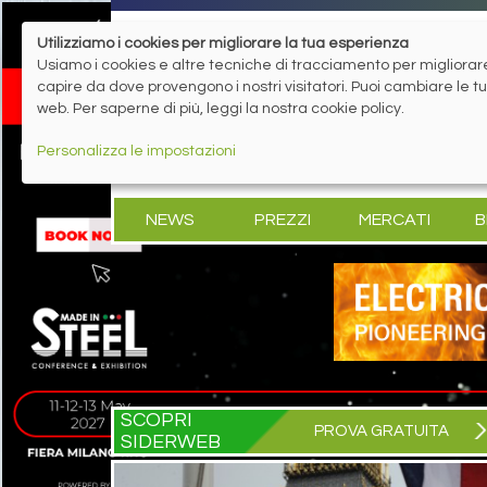
Utilizziamo i cookies per migliorare la tua esperienza
Usiamo i cookies e altre tecniche di tracciamento per migliorare 
capire da dove provengono i nostri visitatori. Puoi cambiare le 
web. Per saperne di più, leggi la nostra cookie policy.
Personalizza le impostazioni
NEWS
PREZZI
MERCATI
B
SCOPRI
PROVA GRATUITA
SIDERWEB