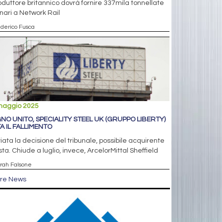
roduttore britannico dovrà fornire 337mila tonnellate
inari a Network Rail
ederico Fusca
maggio 2025
NO UNITO, SPECIALITY STEEL UK (GRUPPO LIBERTY)
TA IL FALLIMENTO
iata la decisione del tribunale, possibile acquirente
ista. Chiude a luglio, invece, ArcelorMittal Sheffield
arah Falsone
tre News