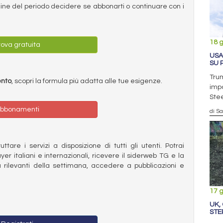
ermine del periodo decidere se abbonarti o continuare con i
18 
ova gratuita
USA
SU 
Trum
ento
, scopri la formula più adatta alle tue esigenze.
impo
Stee
bbonamenti
di S
ttare i servizi a disposizione di tutti gli utenti. Potrai
ayer italiani e internazionali, ricevere il siderweb TG e la
 rilevanti della settimana, accedere a pubblicazioni e
17 
UK,
STE