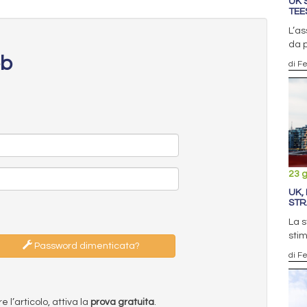
UK 
TEE
L’as
da p
eb
di F
23 
UK,
STR
La s
stim
Password dimenticata?
di F
l’articolo, attiva la
prova gratuita
.