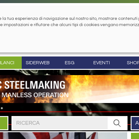
la tua esperienza di navigazione sul nostro sito, mostrare contenuti pe
tue impostazioni e rifiutare che alcuni tipi di cookies vengano memoriz
ILANCI
SIDERWEB
ESG
EVENTI
SHO
Cerca nel sito
A