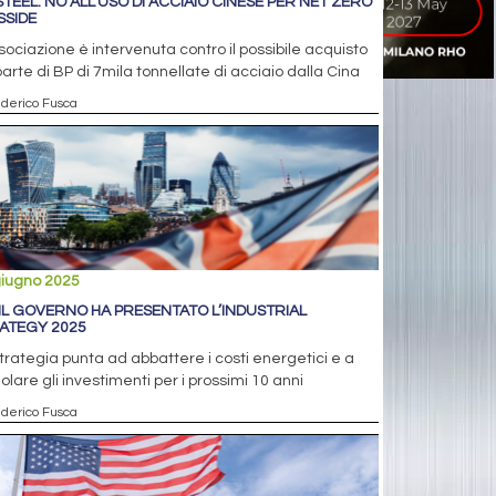
STEEL: NO ALL’USO DI ACCIAIO CINESE PER NET ZERO
SSIDE
sociazione è intervenuta contro il possibile acquisto
arte di BP di 7mila tonnellate di acciaio dalla Cina
ederico Fusca
giugno 2025
 IL GOVERNO HA PRESENTATO L’INDUSTRIAL
ATEGY 2025
trategia punta ad abbattere i costi energetici e a
olare gli investimenti per i prossimi 10 anni
ederico Fusca