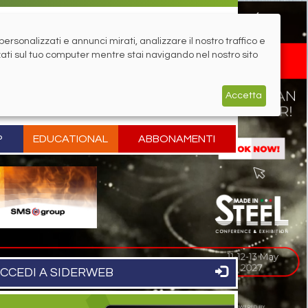
rsonalizzati e annunci mirati, analizzare il nostro traffico e
zati sul tuo computer mentre stai navigando nel nostro sito
Accetta
P
EDUCATIONAL
ABBONAMENTI
CCEDI A SIDERWEB