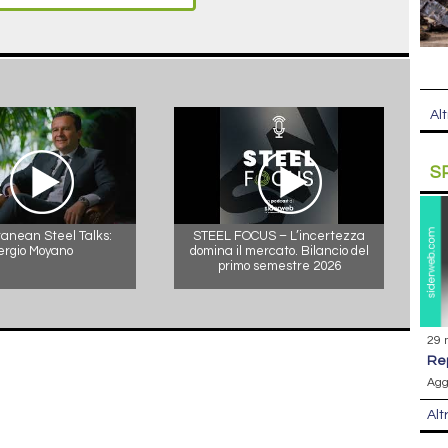
Alt
S
anean Steel Talks:
STEEL FOCUS – L’incertezza
ergio Moyano
domina il mercato. Bilancio del
primo semestre 2026
29 
r
Agg
Alt