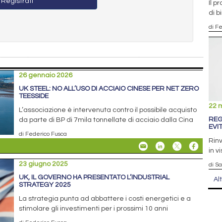
Registrati
Il p
di b
di F
26 gennaio 2026
UK STEEL: NO ALL’USO DI ACCIAIO CINESE PER NET ZERO
TEESSIDE
22 
L’associazione è intervenuta contro il possibile acquisto
REG
da parte di BP di 7mila tonnellate di acciaio dalla Cina
EVI
di Federico Fusca
Rinv
in v
23 giugno 2025
di S
UK, IL GOVERNO HA PRESENTATO L’INDUSTRIAL
Al
STRATEGY 2025
La strategia punta ad abbattere i costi energetici e a
stimolare gli investimenti per i prossimi 10 anni