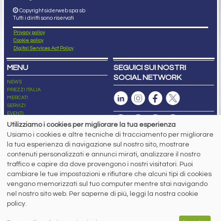
Copyright siderweb spa sb
Tutti i diritti sono riservati
Privacy policy
Cookie policy
Digital Services Act Policy
MENU
SEGUICI SUI NOSTRI
SOCIAL NETWORK
NEWS
PREZZI ITALIA
MERCATI
SERVIZI
EVENTI
ABBONAMENTI
Utilizziamo i cookies per migliorare la tua esperienza
MADE IN STEEL
Usiamo i cookies e altre tecniche di tracciamento per migliorare
NEWSLETTER
la tua esperienza di navigazione sul nostro sito, mostrare
Capitale Sociale: 190.000€ interamente versato
contenuti personalizzati e annunci mirati, analizzare il nostro
Registro delle Imprese di Brescia
traffico e capire da dove provengono i nostri visitatori. Puoi
Codice Fiscale e Partita I.V.A.:
IT03562320170
R.E.A. n. 419331
cambiare le tue impostazioni e rifiutare che alcuni tipi di cookies
vengano memorizzati sul tuo computer mentre stai navigando
www.siderweb.com: Autorizzazione del Tribunale di Brescia n. 11/2004 del 17
nel nostro sito web. Per saperne di più, leggi la nostra cookie
marzo 2004, Iscrizione al R.O.C. n. 26116.
Direttrice Responsabile:
policy.
Elisa Bonomelli
Vicedirettore Responsabile: