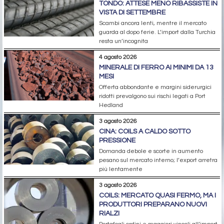
TONDO: ATTESE MENO RIBASSISTE IN
VISTA DI SETTEMBRE
Scambi ancora lenti, mentre il mercato
guarda al dopo ferie. L’import dalla Turchia
resta un’incognita
4 agosto 2026
MINERALE DI FERRO AI MINIMI DA 13
MESI
Offerta abbondante e margini siderurgici
ridotti prevalgono sui rischi legati a Port
Hedland
3 agosto 2026
CINA: COILS A CALDO SOTTO
PRESSIONE
Domanda debole e scorte in aumento
pesano sul mercato interno; l’export arretra
più lentamente
3 agosto 2026
COILS: MERCATO QUASI FERMO, MA I
PRODUTTORI PREPARANO NUOVI
RIALZI