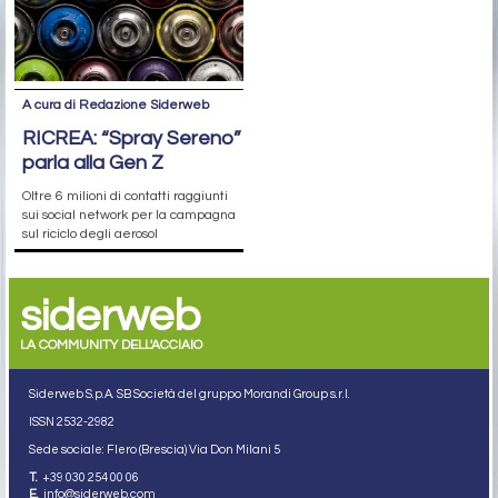
A cura di Redazione Siderweb
RICREA: “Spray Sereno”
parla alla Gen Z
Oltre 6 milioni di contatti raggiunti
sui social network per la campagna
sul riciclo degli aerosol
siderweb
LA COMMUNITY DELL'ACCIAIO
Siderweb S.p.A. SB Società del gruppo Morandi Group s.r.l.
ISSN 2532
-2982
Sede sociale: Flero (Brescia) Via Don Milani 5
T.
+39 030 254 00 06
E.
info@siderweb.com