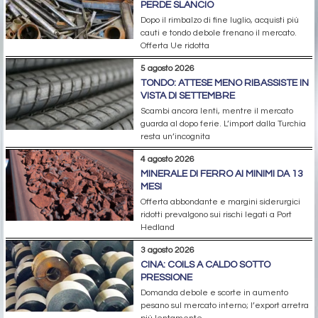
PERDE SLANCIO
Dopo il rimbalzo di fine luglio, acquisti più
cauti e tondo debole frenano il mercato.
Offerta Ue ridotta
5 agosto 2026
TONDO: ATTESE MENO RIBASSISTE IN
VISTA DI SETTEMBRE
Scambi ancora lenti, mentre il mercato
guarda al dopo ferie. L’import dalla Turchia
resta un’incognita
4 agosto 2026
MINERALE DI FERRO AI MINIMI DA 13
MESI
Offerta abbondante e margini siderurgici
ridotti prevalgono sui rischi legati a Port
Hedland
3 agosto 2026
CINA: COILS A CALDO SOTTO
PRESSIONE
Domanda debole e scorte in aumento
pesano sul mercato interno; l’export arretra