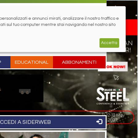
rsonalizzati e annunci mirati, analizzare il nostro traffico e
zati sul tuo computer mentre stai navigando nel nostro sito
Accetta
P
EDUCATIONAL
ABBONAMENTI
CCEDI A SIDERWEB