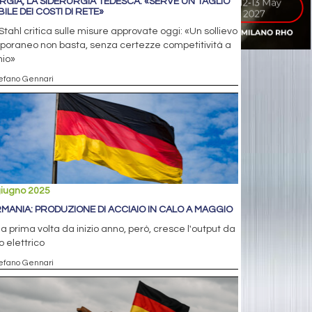
RGIA, LA SIDERURGIA TEDESCA: «SERVE UN TAGLIO
ILE DEI COSTI DI RETE»
tahl critica sulle misure approvate oggi: «Un sollievo
poraneo non basta, senza certezze competitività a
hio»
tefano Gennari
giugno 2025
MANIA: PRODUZIONE DI ACCIAIO IN CALO A MAGGIO
la prima volta da inizio anno, però, cresce l'output da
o elettrico
tefano Gennari