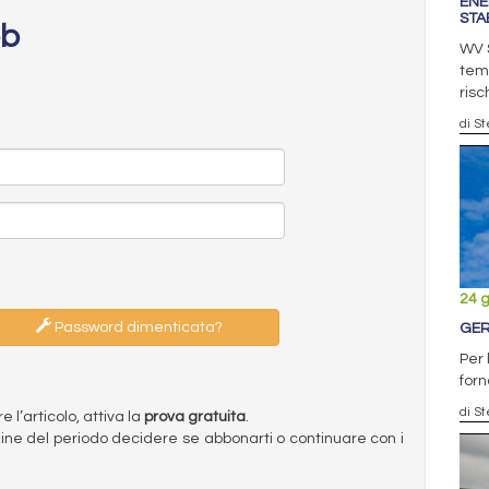
ENE
STAB
eb
WV S
tem
risc
di S
24 
Password dimenticata?
GER
Per 
forn
di S
l’articolo, attiva la
prova gratuita
.
ermine del periodo decidere se abbonarti o continuare con i