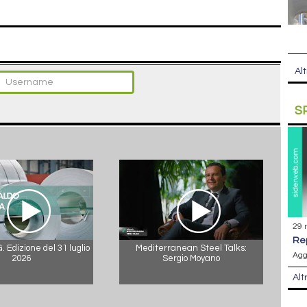
Alt
S
29 
r
 Edizione del 31 luglio
Mediterranean Steel Talks:
Agg
2026
Sergio Moyano
Alt