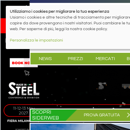
Utilizziamo i cookies per migliorare la tua esperienza
Usiamo i cookies e altre tecniche di tracciamento per migliorare 
capire da dove provengono i nostri visitatori. Puoi cambiare le 
web. Per saperne di più, leggi la nostra cookie policy.
Personalizza le impostazioni
NEWS
PREZZI
MERCATI
B
SCOPRI
PROVA GRATUITA
SIDERWEB