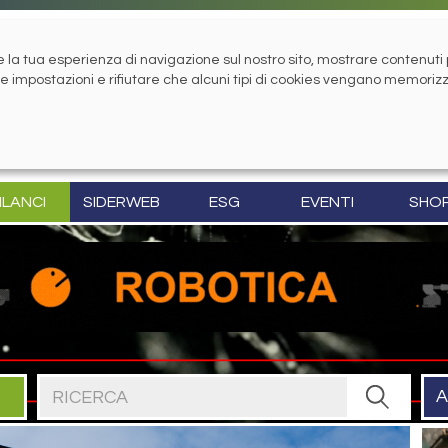
la tua esperienza di navigazione sul nostro sito, mostrare contenuti pe
tue impostazioni e rifiutare che alcuni tipi di cookies vengano memoriz
ILANCI
SIDERWEB
ESG
EVENTI
SHO
Cerca nel sito
A