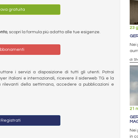
ova gratuita
23 
ento
, scopri la formula più adatta alle tue esigenze.
GER
Nei 
bbonamenti
aume
di S
ttare i servizi a disposizione di tutti gli utenti. Potrai
ayer italiani e internazionali, ricevere il siderweb TG e la
 rilevanti della settimana, accedere a pubblicazioni e
21 
GER
Registrati
MA
Nei 
in c