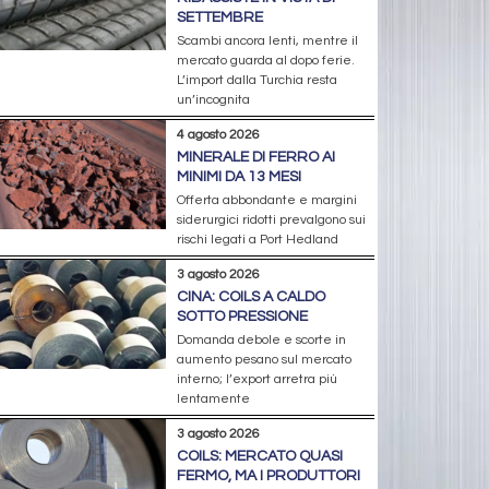
SETTEMBRE
Scambi ancora lenti, mentre il
mercato guarda al dopo ferie.
L’import dalla Turchia resta
un’incognita
4 agosto 2026
MINERALE DI FERRO AI
MINIMI DA 13 MESI
Offerta abbondante e margini
siderurgici ridotti prevalgono sui
rischi legati a Port Hedland
3 agosto 2026
CINA: COILS A CALDO
SOTTO PRESSIONE
Domanda debole e scorte in
aumento pesano sul mercato
interno; l’export arretra più
lentamente
3 agosto 2026
COILS: MERCATO QUASI
FERMO, MA I PRODUTTORI