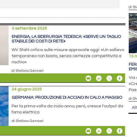
di S
3 settembre 2025
ENERGIA, LA SIDERURGIA TEDESCA: «SERVE UN TAGLIO
STABILE DEI COSTI DI RETE»
WV Stahl critica sulle misure approvate oggi: «Un sollievo
temporaneo non basta, senza certezze competitività a
15 
rischio»
FER
EMI
di Stefano Gennari
Via 
«Cr
24 giugno 2025
Pae
GERMANIA: PRODUZIONE DI ACCIAIO IN CALO A MAGGIO
di S
Per la prima volta da inizio anno, però, cresce l'output da
Al
forno elettrico
di Stefano Gennari