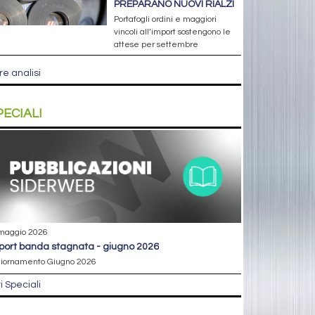
PREPARANO NUOVI RIALZI
Portafogli ordini e maggiori
vincoli all’import sostengono le
attese per settembre
re analisi
PECIALI
maggio 2026
eport banda stagnata - giugno 2026
iornamento Giugno 2026
ri Speciali