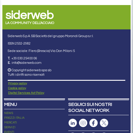
siderweb
LA COMMUNITY DELL'ACCIAIO
Siderweb S.p.A. SB Società del gruppo Morandi Group s.r.l.
ISSN 2532
-2982
Sede sociale: Flero (Brescia) Via Don Milani 5
T.
+39 030 254 00 06
E.
info@siderweb.com
Copyright siderweb spa sb
Tutti i diritti sono riservati
Privacy policy
Cookie policy
Digital Services Act Policy
MENU
SEGUICI SUI NOSTRI
SOCIAL NETWORK
NEWS
PREZZI ITALIA
MERCATI
SERVIZI
EVENTI