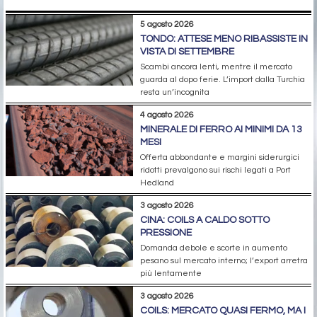
5 agosto 2026
TONDO: ATTESE MENO RIBASSISTE IN
VISTA DI SETTEMBRE
Scambi ancora lenti, mentre il mercato
guarda al dopo ferie. L’import dalla Turchia
resta un’incognita
4 agosto 2026
MINERALE DI FERRO AI MINIMI DA 13
MESI
Offerta abbondante e margini siderurgici
ridotti prevalgono sui rischi legati a Port
Hedland
3 agosto 2026
CINA: COILS A CALDO SOTTO
PRESSIONE
Domanda debole e scorte in aumento
pesano sul mercato interno; l’export arretra
più lentamente
3 agosto 2026
COILS: MERCATO QUASI FERMO, MA I