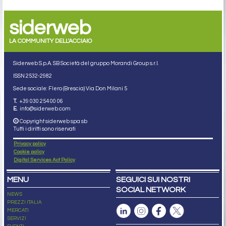
siderweb
LA COMMUNITY DELL'ACCIAIO
Siderweb S.p.A. SB Società del gruppo Morandi Group s.r.l.
ISSN 2532
-2982
Sede sociale: Flero (Brescia) Via Don Milani 5
T.
+39 030 254 00 06
E.
info@siderweb.com
Copyright siderweb spa sb
Tutti i diritti sono riservati
Privacy policy
Cookie policy
Digital Services Act Policy
MENU
SEGUICI SUI NOSTRI
SOCIAL NETWORK
NEWS
PREZZI ITALIA
MERCATI
SERVIZI