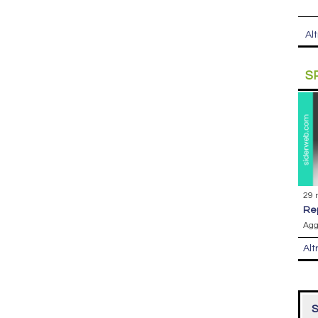
Alt
S
29 
r
Agg
Alt
S