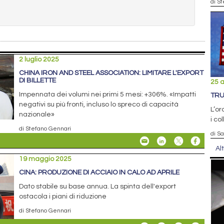
di S
2 luglio 2025
CHINA IRON AND STEEL ASSOCIATION: LIMITARE L'EXPORT
DI BILLETTE
25 
Impennata dei volumi nei primi 5 mesi: +306%. «Impatti
TRU
negativi su più fronti, incluso lo spreco di capacità
L’o
nazionale»
i co
di Stefano Gennari
di S
Al
19 maggio 2025
CINA: PRODUZIONE DI ACCIAIO IN CALO AD APRILE
Dato stabile su base annua. La spinta dell'export
ostacola i piani di riduzione
di Stefano Gennari