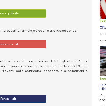
ova gratuita
12 
CIN
ento
, scopri la formula più adatta alle tue esigenze.
Tari
di F
bbonamenti
ttare i servizi a disposizione di tutti gli utenti. Potrai
ayer italiani e internazionali, ricevere il siderweb TG e la
 rilevanti della settimana, accedere a pubblicazioni e
8 s
EXP
MINI
L'im
Registrati
scen