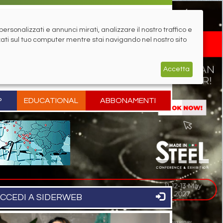
rsonalizzati e annunci mirati, analizzare il nostro traffico e
zati sul tuo computer mentre stai navigando nel nostro sito
Accetta
P
EDUCATIONAL
ABBONAMENTI
CCEDI A SIDERWEB