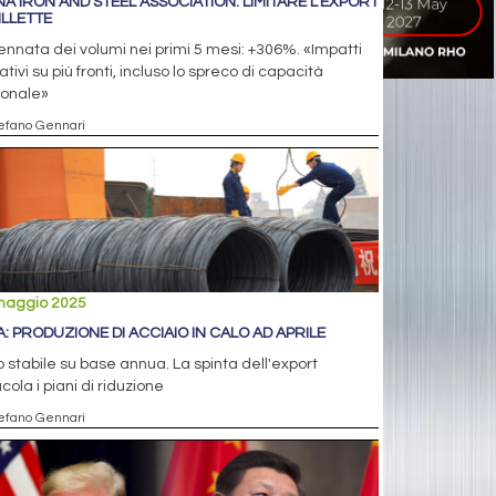
NA IRON AND STEEL ASSOCIATION: LIMITARE L'EXPORT
ILLETTE
nnata dei volumi nei primi 5 mesi: +306%. «Impatti
tivi su più fronti, incluso lo spreco di capacità
ionale»
tefano Gennari
maggio 2025
A: PRODUZIONE DI ACCIAIO IN CALO AD APRILE
 stabile su base annua. La spinta dell'export
cola i piani di riduzione
tefano Gennari