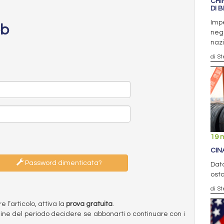
CHI
DI B
Impe
eb
nega
naz
di S
19 
CIN
Password dimenticata?
Dato
osta
di S
l’articolo, attiva la
prova gratuita
.
ermine del periodo decidere se abbonarti o continuare con i