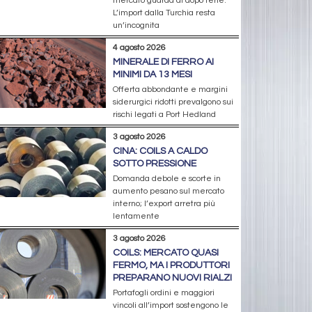
mercato guarda al dopo ferie.
L’import dalla Turchia resta
un’incognita
4 agosto 2026
MINERALE DI FERRO AI
MINIMI DA 13 MESI
Offerta abbondante e margini
siderurgici ridotti prevalgono sui
rischi legati a Port Hedland
3 agosto 2026
CINA: COILS A CALDO
SOTTO PRESSIONE
Domanda debole e scorte in
aumento pesano sul mercato
interno; l’export arretra più
lentamente
3 agosto 2026
COILS: MERCATO QUASI
FERMO, MA I PRODUTTORI
PREPARANO NUOVI RIALZI
Portafogli ordini e maggiori
vincoli all’import sostengono le