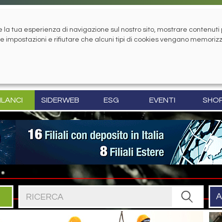
la tua esperienza di navigazione sul nostro sito, mostrare contenuti pe
tue impostazioni e rifiutare che alcuni tipi di cookies vengano memoriz
ILANCI
SIDERWEB
ESG
EVENTI
SHO
Cerca nel sito
A