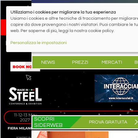
Utilizziamo i cookies per migliorare la tua esperienza
Usiamo i cookies e altre tecniche di tracciamento per migliorare 
capire da dove provengono i nostri visitatori. Puoi cambiare le 
web. Per saperne di più, leggi la nostra cookie policy.
Personalizza le impostazioni
NEWS
PREZZI
MERCATI
B
SCOPRI
PROVA GRATUITA
SIDERWEB