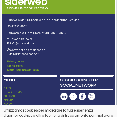
siderweb
LA COMMUNITY DELL'ACCIAIO
Siderweb S.p.A. SB Società del gruppo Morandi Group s.r.l.
ISSN 2532
-2982
Sede sociale: Flero (Brescia) Via Don Milani 5
T.
+39 030 254 00 06
E.
info@siderweb.com
Copyright siderweb spa sb
Tutti i diritti sono riservati
Privacy policy
Cookie policy
Digital Services Act Policy
MENU
SEGUICI SUI NOSTRI
SOCIAL NETWORK
NEWS
PREZZI ITALIA
MERCATI
SERVIZI
EVENTI
ABBONAMENTI
Utilizziamo i cookies per migliorare la tua esperienza
MADE IN STEEL
Usiamo i cookies e altre tecniche di tracciamento per migliorare