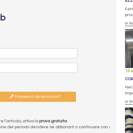
EZZ 
Il p
prod
eb
di S
10 
COI
Nel 
impo
Password dimenticata?
di S
l’articolo, attiva la
prova gratuita
.
ermine del periodo decidere se abbonarti o continuare con i