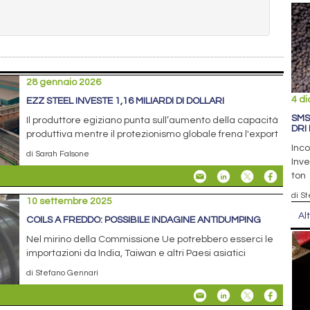
28 gennaio 2026
4 d
EZZ STEEL INVESTE 1,16 MILIARDI DI DOLLARI
SMS
Il produttore egiziano punta sull’aumento della capacità
DRI
produttiva mentre il protezionismo globale frena l'export
Inco
di Sarah Falsone
Inve
ton
di S
10 settembre 2025
Al
COILS A FREDDO: POSSIBILE INDAGINE ANTIDUMPING
Nel mirino della Commissione Ue potrebbero esserci le
importazioni da India, Taiwan e altri Paesi asiatici
di Stefano Gennari