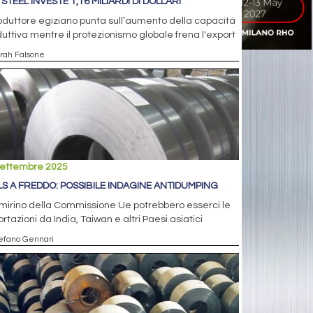
STEEL INVESTE 1,16 MILIARDI DI DOLLARI
roduttore egiziano punta sull’aumento della capacità
uttiva mentre il protezionismo globale frena l'export
arah Falsone
settembre 2025
LS A FREDDO: POSSIBILE INDAGINE ANTIDUMPING
mirino della Commissione Ue potrebbero esserci le
rtazioni da India, Taiwan e altri Paesi asiatici
tefano Gennari