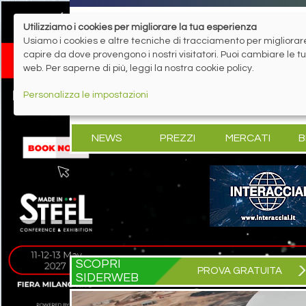
Utilizziamo i cookies per migliorare la tua esperienza
Usiamo i cookies e altre tecniche di tracciamento per migliorare 
capire da dove provengono i nostri visitatori. Puoi cambiare le 
web. Per saperne di più, leggi la nostra cookie policy.
Personalizza le impostazioni
NEWS
PREZZI
MERCATI
B
SCOPRI
PROVA GRATUITA
SIDERWEB