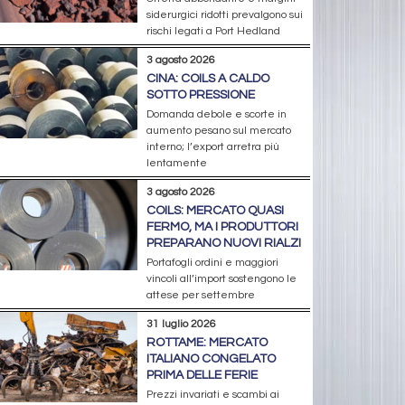
siderurgici ridotti prevalgono sui
rischi legati a Port Hedland
3 agosto 2026
CINA: COILS A CALDO
SOTTO PRESSIONE
Domanda debole e scorte in
aumento pesano sul mercato
interno; l’export arretra più
lentamente
3 agosto 2026
COILS: MERCATO QUASI
FERMO, MA I PRODUTTORI
PREPARANO NUOVI RIALZI
Portafogli ordini e maggiori
vincoli all’import sostengono le
attese per settembre
31 luglio 2026
ROTTAME: MERCATO
ITALIANO CONGELATO
PRIMA DELLE FERIE
Prezzi invariati e scambi ai