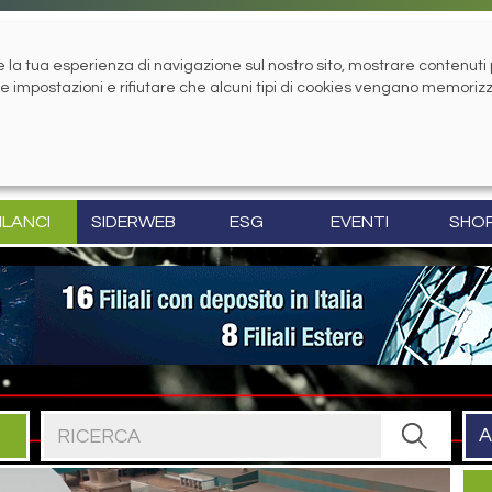
la tua esperienza di navigazione sul nostro sito, mostrare contenuti pe
tue impostazioni e rifiutare che alcuni tipi di cookies vengano memoriz
ILANCI
SIDERWEB
ESG
EVENTI
SHO
Cerca nel sito
A