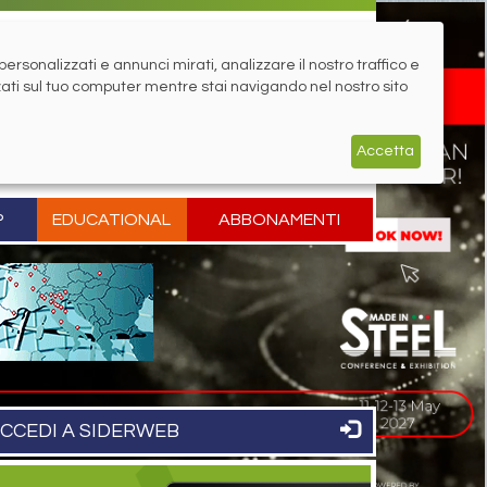
rsonalizzati e annunci mirati, analizzare il nostro traffico e
zati sul tuo computer mentre stai navigando nel nostro sito
Accetta
P
EDUCATIONAL
ABBONAMENTI
CCEDI A SIDERWEB