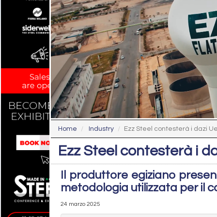
Home
Industry
Ezz Steel contesterà i dazi Ue
Ezz Steel contesterà i da
Il produttore egiziano presen
metodologia utilizzata per il 
24 marzo 2025