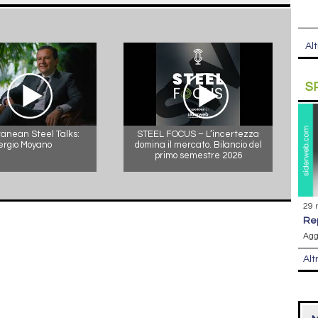
Alt
S
anean Steel Talks:
STEEL FOCUS – L’incertezza
ergio Moyano
domina il mercato. Bilancio del
primo semestre 2026
29 
r
Agg
Alt