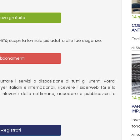
14 
ova gratuita
COI
ANT
Escl
ento
, scopri la formula più adatta alle tue esigenze.
di S
bbonamenti
ttare i servizi a disposizione di tutti gli utenti. Potrai
ayer italiani e internazionali, ricevere il siderweb TG e la
 rilevanti della settimana, accedere a pubblicazioni e
14 
PAR
IMP
Inve
tond
Registrati
di S