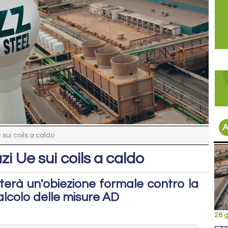
A
 sui coils a caldo
zi Ue sui coils a caldo
terà un'obiezione formale contro la
calcolo delle misure AD
28 