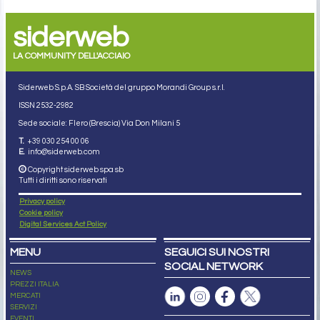
siderweb
LA COMMUNITY DELL'ACCIAIO
Siderweb S.p.A. SB Società del gruppo Morandi Group s.r.l.
ISSN 2532
-2982
Sede sociale: Flero (Brescia) Via Don Milani 5
T.
+39 030 254 00 06
E.
info@siderweb.com
Copyright siderweb spa sb
Tutti i diritti sono riservati
Privacy policy
Cookie policy
Digital Services Act Policy
MENU
SEGUICI SUI NOSTRI
SOCIAL NETWORK
NEWS
PREZZI ITALIA
MERCATI
SERVIZI
EVENTI