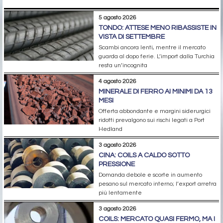
5 agosto 2026
TONDO: ATTESE MENO RIBASSISTE IN
VISTA DI SETTEMBRE
Scambi ancora lenti, mentre il mercato
guarda al dopo ferie. L’import dalla Turchia
resta un’incognita
4 agosto 2026
MINERALE DI FERRO AI MINIMI DA 13
MESI
Offerta abbondante e margini siderurgici
ridotti prevalgono sui rischi legati a Port
Hedland
3 agosto 2026
CINA: COILS A CALDO SOTTO
PRESSIONE
Domanda debole e scorte in aumento
pesano sul mercato interno; l’export arretra
più lentamente
3 agosto 2026
COILS: MERCATO QUASI FERMO, MA I