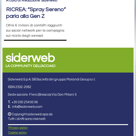
A cura di Redazione Siderweb
RICREA: “Spray Sereno”
parla alla Gen Z
Oltre 6 milioni di contatti raggiunti
sui social network per la campagna
sul riciclo degli aerosol
siderweb
LA COMMUNITY DELL'ACCIAIO
Siderweb S.p.A. SB Società del gruppo Morandi Group s.r.l.
ISSN 2532
-2982
Sede sociale: Flero (Brescia) Via Don Milani 5
T.
+39 030 254 00 06
E.
info@siderweb.com
Copyright siderweb spa sb
Tutti i diritti sono riservati
Privacy policy
Cookie policy