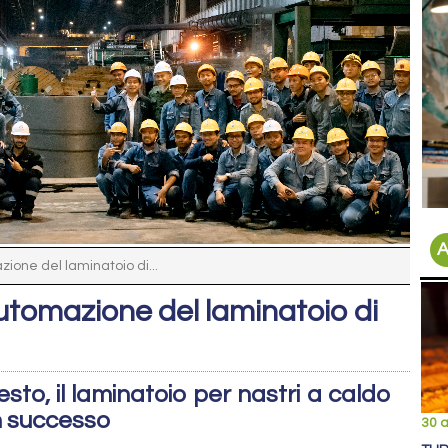
A
one del laminatoio di...
tomazione del laminatoio di
sto, il laminatoio per nastri a caldo
n successo
30 a