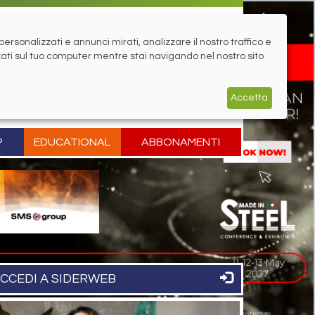
rsonalizzati e annunci mirati, analizzare il nostro traffico e
zati sul tuo computer mentre stai navigando nel nostro sito
Accetta
P
EDUCATIONAL
ABBONAMENTI
CCEDI A SIDERWEB