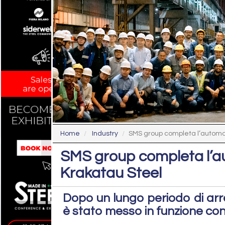
Home
Industry
SMS group completa l’automazi
SMS group completa l’au
Krakatau Steel
Dopo un lungo periodo di arre
è stato messo in funzione co