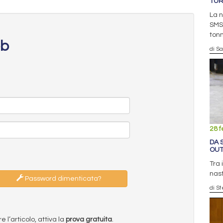
TUR
La n
SMS,
ton
eb
di S
28 f
DA 
OUT
Tra 
nast
Password dimenticata?
di S
l’articolo, attiva la
prova gratuita
.