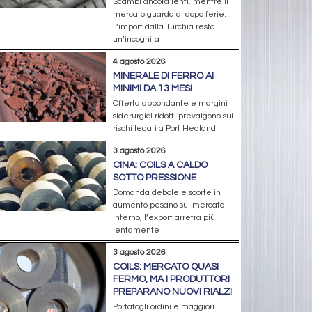
Scambi ancora lenti, mentre il
mercato guarda al dopo ferie.
L’import dalla Turchia resta
un’incognita
4 agosto 2026
MINERALE DI FERRO AI
MINIMI DA 13 MESI
Offerta abbondante e margini
siderurgici ridotti prevalgono sui
rischi legati a Port Hedland
3 agosto 2026
CINA: COILS A CALDO
SOTTO PRESSIONE
Domanda debole e scorte in
aumento pesano sul mercato
interno; l’export arretra più
lentamente
3 agosto 2026
COILS: MERCATO QUASI
FERMO, MA I PRODUTTORI
PREPARANO NUOVI RIALZI
Portafogli ordini e maggiori