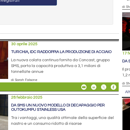
Registrati
di S
30 aprile 2025
TURCHIA, IDC RADDOPPIA LA PRODUZIONE DI ACCIAIO
17 f
La nuova colata continua fornita da Concast, gruppo
DA 
SMS, porta la capacità produttiva a 3,1 milioni di
Il p
tonnellate annue
1,2 
di Sarah Falsone
di S
Al
28 febbraio 2025
DA SMS UN NUOVO MODELLO DI DECAPAGGIO PER
OUTOKUMPU STAINLESS USA
Tra i vantaggi, una qualità ottimale della superficie del
nastro e un consumo ridotto di risorse