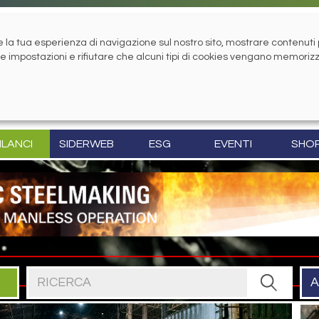
la tua esperienza di navigazione sul nostro sito, mostrare contenuti pe
tue impostazioni e rifiutare che alcuni tipi di cookies vengano memoriz
ILANCI
SIDERWEB
ESG
EVENTI
SHO
Cerca nel sito
A