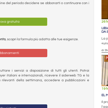
ermine del periodo decidere se abbonarti o continuare con i
26 f
ova gratuita
LIB
DA 
La j
ento
, scopri la formula più adatta alle tue esigenze.
«uno
di S
bbonamenti
ttare i servizi a disposizione di tutti gli utenti. Potrai
ayer italiani e internazionali, ricevere il siderweb TG e la
 rilevanti della settimana, accedere a pubblicazioni e
19 f
EL 
Il p
l'ag