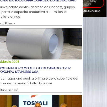
CHIA, IDC RADDOPPIA LA PRODUZIONE DI ACCIAIO
uova colata continua fornita da Concast, gruppo
 porta la capacità produttiva a 3,1 milioni di
nellate annue
arah Falsone
ebbraio 2025
SMS UN NUOVO MODELLO DI DECAPAGGIO PER
OKUMPU STAINLESS USA
i vantaggi, una qualità ottimale della superficie del
ro e un consumo ridotto di risorse
tefano Gennari