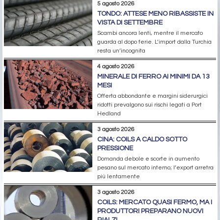
5 agosto 2026
TONDO: ATTESE MENO RIBASSISTE IN
VISTA DI SETTEMBRE
Scambi ancora lenti, mentre il mercato
guarda al dopo ferie. L’import dalla Turchia
resta un’incognita
4 agosto 2026
MINERALE DI FERRO AI MINIMI DA 13
MESI
Offerta abbondante e margini siderurgici
ridotti prevalgono sui rischi legati a Port
Hedland
3 agosto 2026
CINA: COILS A CALDO SOTTO
PRESSIONE
Domanda debole e scorte in aumento
pesano sul mercato interno; l’export arretra
più lentamente
3 agosto 2026
COILS: MERCATO QUASI FERMO, MA I
PRODUTTORI PREPARANO NUOVI