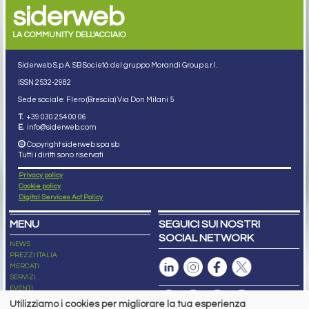
siderweb
LA COMMUNITY DELL'ACCIAIO
Siderweb S.p.A. SB Società del gruppo Morandi Group s.r.l.
ISSN 2532
-2982
Sede sociale: Flero (Brescia) Via Don Milani 5
T.
+39 030 254 00 06
E.
info@siderweb.com
Copyright siderweb spa sb
Tutti i diritti sono riservati
Privacy policy
Cookie policy
Digital Services Act Policy
MENU
SEGUICI SUI NOSTRI
SOCIAL NETWORK
NEWS
PREZZI ITALIA
MERCATI
SERVIZI
EVENTI
ABBONAMENTI
Utilizziamo i cookies per migliorare la tua esperienza