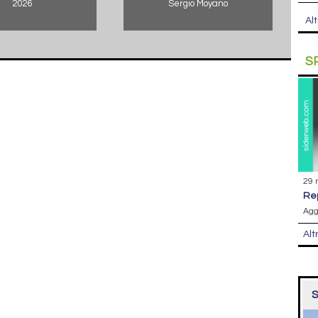
2026
Sergio Moyano
Alt
S
29 
r
Agg
Alt
S