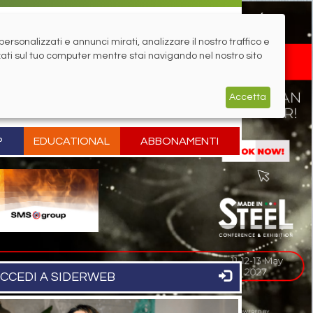
rsonalizzati e annunci mirati, analizzare il nostro traffico e
zati sul tuo computer mentre stai navigando nel nostro sito
Accetta
P
EDUCATIONAL
ABBONAMENTI
CCEDI A SIDERWEB