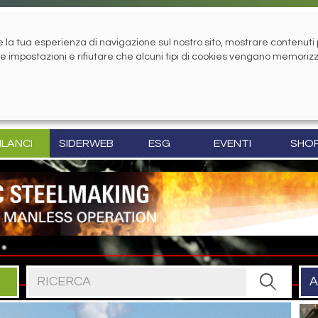
la tua esperienza di navigazione sul nostro sito, mostrare contenuti pe
tue impostazioni e rifiutare che alcuni tipi di cookies vengano memoriz
ILANCI
SIDERWEB
ESG
EVENTI
SHO
Cerca nel sito
A