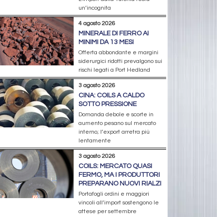
un’incognita
4 agosto 2026
MINERALE DI FERRO AI
MINIMI DA 13 MESI
Offerta abbondante e margini
siderurgici ridotti prevalgono sui
rischi legati a Port Hedland
3 agosto 2026
CINA: COILS A CALDO
SOTTO PRESSIONE
Domanda debole e scorte in
aumento pesano sul mercato
interno; l’export arretra più
lentamente
3 agosto 2026
COILS: MERCATO QUASI
FERMO, MA I PRODUTTORI
PREPARANO NUOVI RIALZI
Portafogli ordini e maggiori
vincoli all’import sostengono le
attese per settembre