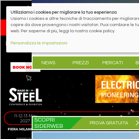
Utilizziamo i cookies per migliorare la tua esperienza
Usiamo i cookies e altre tecniche di tracciamento per migliorare 
capire da dove provengono i nostri visitatori. Puoi cambiare le 
web. Per saperne di più, leggi la nostra cookie policy.
Personalizza le impostazioni
NEWS
PREZZI
MERCATI
B
SCOPRI
PROVA GRATUITA
SIDERWEB