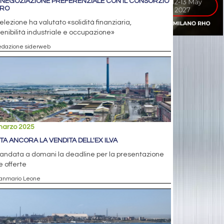
: NEGOZIAZIONE PREFERENZIALE CON IL CONSORZIO
ERO
elezione ha valutato «solidità finanziaria,
enibilità industriale e occupazione»
edazione siderweb
marzo 2025
TTA ANCORA LA VENDITA DELL'EX ILVA
andata a domani la deadline per la presentazione
e offerte
ianmario Leone