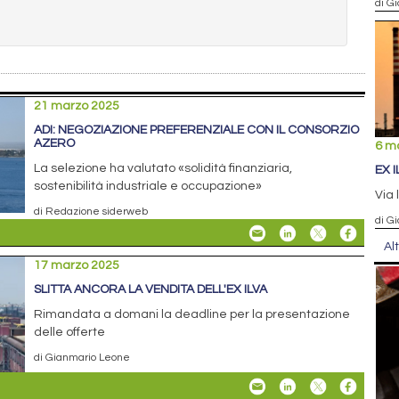
di G
21 marzo 2025
ADI: NEGOZIAZIONE PREFERENZIALE CON IL CONSORZIO
AZERO
6 m
La selezione ha valutato «solidità finanziaria,
EX I
sostenibilità industriale e occupazione»
Via 
di Redazione siderweb
di G
Al
17 marzo 2025
SLITTA ANCORA LA VENDITA DELL'EX ILVA
Rimandata a domani la deadline per la presentazione
delle offerte
di Gianmario Leone