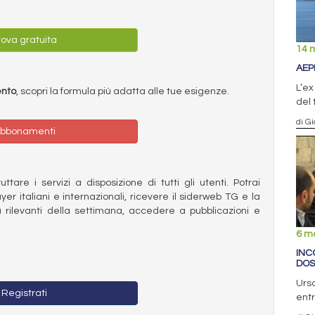
ova gratuita
14 
AEP
L’ex
ento
, scopri la formula più adatta alle tue esigenze.
del 
di G
bbonamenti
ttare i servizi a disposizione di tutti gli utenti. Potrai
ayer italiani e internazionali, ricevere il siderweb TG e la
 rilevanti della settimana, accedere a pubblicazioni e
6 m
INC
DOS
Urso
Registrati
entr