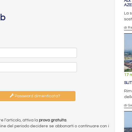
ADI
AZ
La s
eb
sost
di R
17 
SLI
Rim
Password dimenticata?
dell
di G
l’articolo, attiva la
prova gratuita
.
ermine del periodo decidere se abbonarti o continuare con i