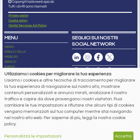
Copyright siderweb spa sb
Tutti i diritti sono riservati
Privacy policy
Cookie policy
Digital Services Act Policy
MENU
SEGUICI SUI NOSTRI
SOCIAL NETWORK
NEWS
PREZZI ITALIA
MERCATI
SERVIZI
EVENTI
ABBONAMENTI
Utilizziamo i cookies per migliorare la tua esperienza
MADE IN STEEL
Usiamo i cookies e altre tecniche di tracciamento per migliorare
NEWSLETTER
la tua esperienza di navigazione sul nostro sito, mostrare
Capitale Sociale: 190.000€ interamente versato
contenuti personalizzati e annunci mirati, analizzare il nostro
Registro delle Imprese di Brescia
traffico e capire da dove provengono i nostri visitatori. Puoi
Codice Fiscale e Partita I.V.A.:
IT03562320170
R.E.A. n. 419331
cambiare le tue impostazioni e rifiutare che alcuni tipi di cookies
vengano memorizzati sul tuo computer mentre stai navigando
www.siderweb.com: Autorizzazione del Tribunale di Brescia n. 11/2004 del 17
nel nostro sito web. Per saperne di più, leggi la nostra cookie
marzo 2004, Iscrizione al R.O.C. n. 26116.
Direttrice Responsabile:
policy.
Elisa Bonomelli
Vicedirettore Responsabile:
Personalizza le impostazioni
Accetta
Stefano Gennari