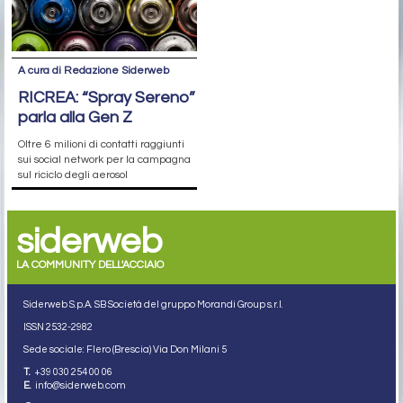
A cura di Redazione Siderweb
RICREA: “Spray Sereno”
parla alla Gen Z
Oltre 6 milioni di contatti raggiunti
sui social network per la campagna
sul riciclo degli aerosol
siderweb
LA COMMUNITY DELL'ACCIAIO
Siderweb S.p.A. SB Società del gruppo Morandi Group s.r.l.
ISSN 2532
-2982
Sede sociale: Flero (Brescia) Via Don Milani 5
T.
+39 030 254 00 06
E.
info@siderweb.com