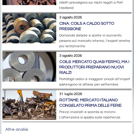
ridotti prevalgono sui rischi legati a Port
Hedland
3 agosto 2026
CINA: COILS A CALDO SOTTO
PRESSIONE
Domanda debole e scorte in aumento
pesano sul mercato interno; l’export arretra
più lentamente
3 agosto 2026
COILS: MERCATO QUASI FERMO, MA I
PRODUTTORI PREPARANO NUOVI
RIALZI
Portafogli ordini e maggiori vincoli all’import
sostengono le attese per settembre
31 luglio 2026
ROTTAME: MERCATO ITALIANO
CONGELATO PRIMA DELLE FERIE
Prezzi invariati e scambi ai minimi.
L’attenzione si sposta sulla ripartenza
Altre analisi