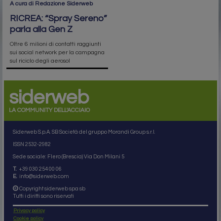
A cura di Redazione Siderweb
RICREA: “Spray Sereno”
parla alla Gen Z
Oltre 6 milioni di contatti raggiunti
sui social network per la campagna
sul riciclo degli aerosol
siderweb
LA COMMUNITY DELL'ACCIAIO
Siderweb S.p.A. SB Società del gruppo Morandi Group s.r.l.
ISSN 2532
-2982
Sede sociale: Flero (Brescia) Via Don Milani 5
T.
+39 030 254 00 06
E.
info@siderweb.com
Copyright siderweb spa sb
Tutti i diritti sono riservati
Privacy policy
Cookie policy