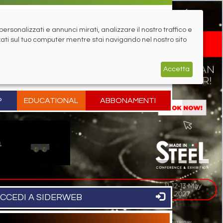
rsonalizzati e annunci mirati, analizzare il nostro traffico e
zati sul tuo computer mentre stai navigando nel nostro sito
Accetta
P
EDUCATIONAL
ABBONAMENTI
CCEDI A SIDERWEB