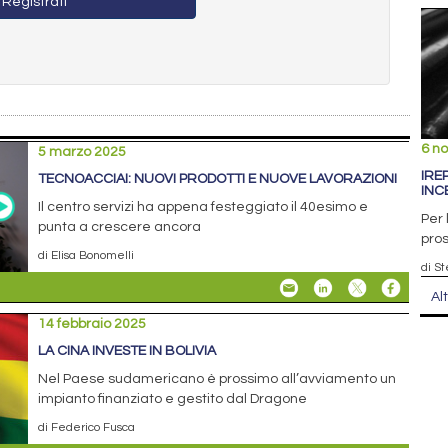
Registrati
6 n
5 marzo 2025
IRE
TECNOACCIAI: NUOVI PRODOTTI E NUOVE LAVORAZIONI
INC
Il centro servizi ha appena festeggiato il 40esimo e
Per 
punta a crescere ancora
pros
di Elisa Bonomelli
di S
Al
14 febbraio 2025
LA CINA INVESTE IN BOLIVIA
Nel Paese sudamericano è prossimo all’avviamento un
impianto finanziato e gestito dal Dragone
di Federico Fusca