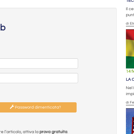
TEC
Il c
pun
di El
eb
14 f
LA 
Nel
impi
di F
Password dimenticata?
l’articolo, attiva la
prova gratuita
.