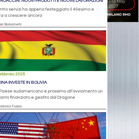
NOACCIAI: NUOVI PRODOTTI E NUOVE LAVORAZIONI
entro servizi ha appena festeggiato il 40esimo e
ta a crescere ancora
isa Bonomelli
ebbraio 2025
CINA INVESTE IN BOLIVIA
 Paese sudamericano è prossimo all’avviamento un
anto finanziato e gestito dal Dragone
ederico Fusca