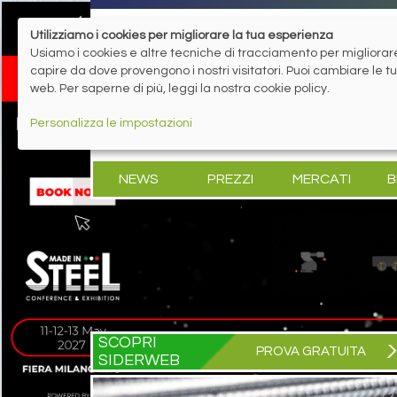
Utilizziamo i cookies per migliorare la tua esperienza
Usiamo i cookies e altre tecniche di tracciamento per migliorare 
capire da dove provengono i nostri visitatori. Puoi cambiare le 
web. Per saperne di più, leggi la nostra cookie policy.
Personalizza le impostazioni
NEWS
PREZZI
MERCATI
B
SCOPRI
PROVA GRATUITA
SIDERWEB