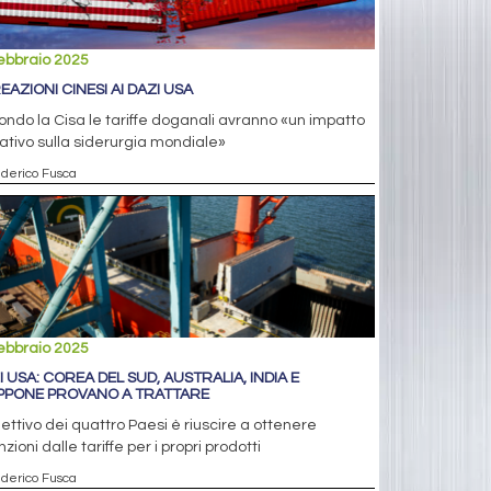
ebbraio 2025
EAZIONI CINESI AI DAZI USA
ndo la Cisa le tariffe doganali avranno «un impatto
tivo sulla siderurgia mondiale»
ederico Fusca
ebbraio 2025
I USA: COREA DEL SUD, AUSTRALIA, INDIA E
PPONE PROVANO A TRATTARE
iettivo dei quattro Paesi è riuscire a ottenere
zioni dalle tariffe per i propri prodotti
ederico Fusca