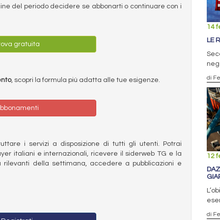
ermine del periodo decidere se abbonarti o continuare con i
14 f
LE R
ova gratuita
Seco
nega
di F
ento
, scopri la formula più adatta alle tue esigenze.
bbonamenti
ttare i servizi a disposizione di tutti gli utenti. Potrai
ayer italiani e internazionali, ricevere il siderweb TG e la
12 f
 rilevanti della settimana, accedere a pubblicazioni e
DAZ
GIA
L’ob
esen
di F