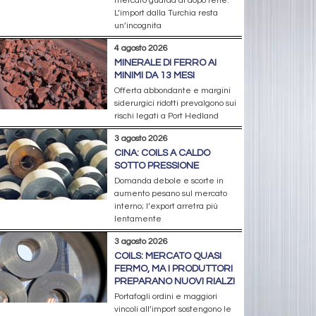
mercato guarda al dopo ferie.
L’import dalla Turchia resta
un’incognita
4 agosto 2026
MINERALE DI FERRO AI
MINIMI DA 13 MESI
Offerta abbondante e margini
siderurgici ridotti prevalgono sui
rischi legati a Port Hedland
3 agosto 2026
CINA: COILS A CALDO
SOTTO PRESSIONE
Domanda debole e scorte in
aumento pesano sul mercato
interno; l’export arretra più
lentamente
3 agosto 2026
COILS: MERCATO QUASI
FERMO, MA I PRODUTTORI
PREPARANO NUOVI RIALZI
Portafogli ordini e maggiori
vincoli all’import sostengono le