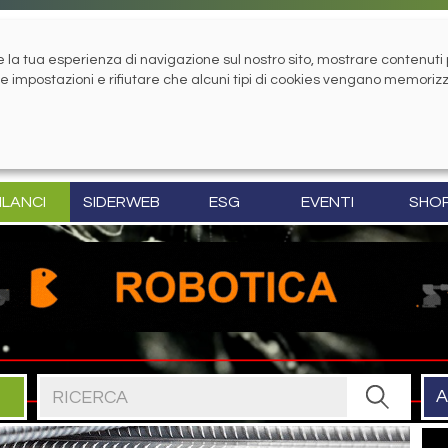
la tua esperienza di navigazione sul nostro sito, mostrare contenuti pe
tue impostazioni e rifiutare che alcuni tipi di cookies vengano memoriz
ILANCI
SIDERWEB
ESG
EVENTI
SHO
Cerca nel sito
A