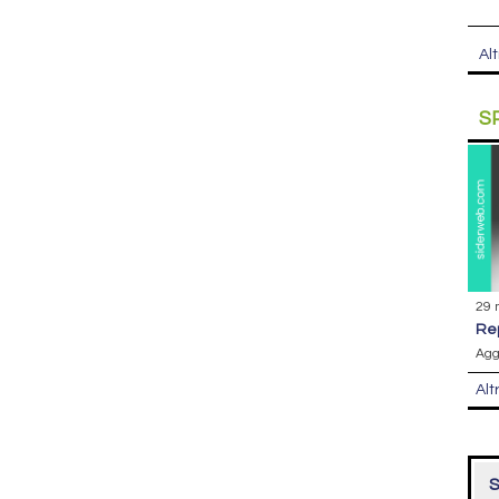
Alt
S
29 
r
Agg
Alt
S