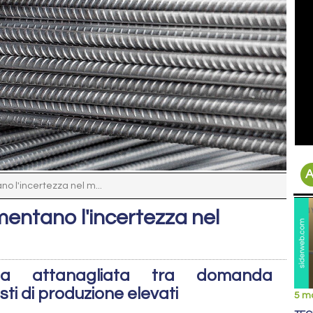
A
o l'incertezza nel m...
mentano l'incertezza nel
opa attanagliata tra domanda
i di produzione elevati
5 m