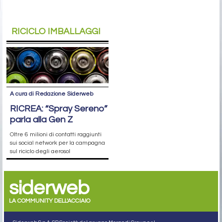
RICICLO IMBALLAGGI
A cura di Redazione Siderweb
RICREA: “Spray Sereno”
parla alla Gen Z
Oltre 6 milioni di contatti raggiunti
sui social network per la campagna
sul riciclo degli aerosol
siderweb
LA COMMUNITY DELL'ACCIAIO