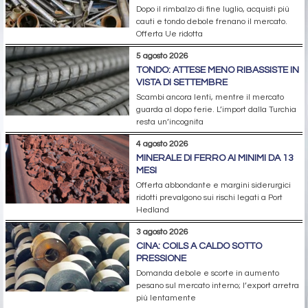
Dopo il rimbalzo di fine luglio, acquisti più
cauti e tondo debole frenano il mercato.
Offerta Ue ridotta
5 agosto 2026
TONDO: ATTESE MENO RIBASSISTE IN
VISTA DI SETTEMBRE
Scambi ancora lenti, mentre il mercato
guarda al dopo ferie. L’import dalla Turchia
resta un’incognita
4 agosto 2026
MINERALE DI FERRO AI MINIMI DA 13
MESI
Offerta abbondante e margini siderurgici
ridotti prevalgono sui rischi legati a Port
Hedland
3 agosto 2026
CINA: COILS A CALDO SOTTO
PRESSIONE
Domanda debole e scorte in aumento
pesano sul mercato interno; l’export arretra
più lentamente