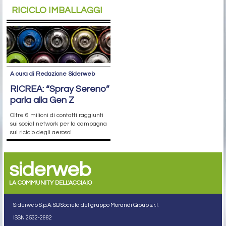
RICICLO IMBALLAGGI
A cura di Redazione Siderweb
RICREA: “Spray Sereno”
parla alla Gen Z
Oltre 6 milioni di contatti raggiunti
sui social network per la campagna
sul riciclo degli aerosol
siderweb
LA COMMUNITY DELL'ACCIAIO
Siderweb S.p.A. SB Società del gruppo Morandi Group s.r.l.
ISSN 2532
-2982