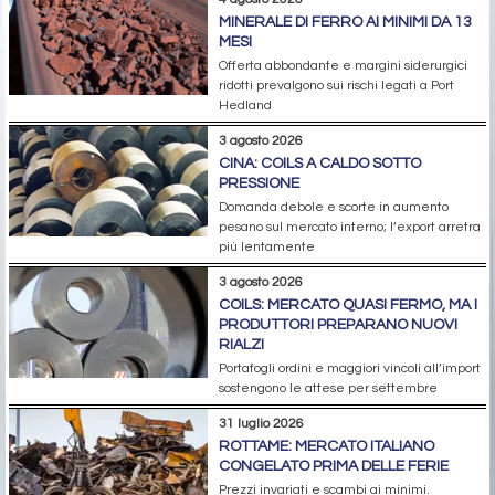
MINERALE DI FERRO AI MINIMI DA 13
MESI
Offerta abbondante e margini siderurgici
ridotti prevalgono sui rischi legati a Port
Hedland
3 agosto 2026
CINA: COILS A CALDO SOTTO
PRESSIONE
Domanda debole e scorte in aumento
pesano sul mercato interno; l’export arretra
più lentamente
3 agosto 2026
COILS: MERCATO QUASI FERMO, MA I
PRODUTTORI PREPARANO NUOVI
RIALZI
Portafogli ordini e maggiori vincoli all’import
sostengono le attese per settembre
31 luglio 2026
ROTTAME: MERCATO ITALIANO
CONGELATO PRIMA DELLE FERIE
Prezzi invariati e scambi ai minimi.