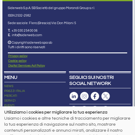
Siderweb S.p.A. SB Società del gruppo Morandi Group s.r.l.
ISSN 2532
-2982
Sede sociale: Flero (Brescia) Via Don Milani 5
T.
+39 030 254 00 06
E.
info@siderweb.com
Copyright siderweb spa sb
Tutti i diritti sono riservati
Privacy policy
Cookie policy
Digital Services Act Policy
MENU
SEGUICI SUI NOSTRI
SOCIAL NETWORK
NEWS
PREZZI ITALIA
MERCATI
SERVIZI
EVENTI
ABBONAMENTI
Utilizziamo i cookies per migliorare la tua esperienza
MADE IN STEEL
Usiamo i cookies e altre tecniche di tracciamento per migliorare
NEWSLETTER
la tua esperienza di navigazione sul nostro sito, mostrare
Capitale Sociale: 190.000€ interamente versato
contenuti personalizzati e annunci mirati, analizzare il nostro
Registro delle Imprese di Brescia