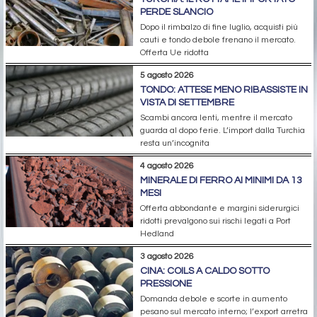
PERDE SLANCIO
Dopo il rimbalzo di fine luglio, acquisti più
cauti e tondo debole frenano il mercato.
Offerta Ue ridotta
5 agosto 2026
TONDO: ATTESE MENO RIBASSISTE IN
VISTA DI SETTEMBRE
Scambi ancora lenti, mentre il mercato
guarda al dopo ferie. L’import dalla Turchia
resta un’incognita
4 agosto 2026
MINERALE DI FERRO AI MINIMI DA 13
MESI
Offerta abbondante e margini siderurgici
ridotti prevalgono sui rischi legati a Port
Hedland
3 agosto 2026
CINA: COILS A CALDO SOTTO
PRESSIONE
Domanda debole e scorte in aumento
pesano sul mercato interno; l’export arretra