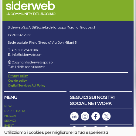
siderweb
LA COMMUNITY DELL'ACCIAIO
Siderweb S.p.A. SB Società del gruppo Morandi Group s.r.l.
ISSN 2532
-2982
Sede sociale: Flero (Brescia) Via Don Milani 5
T.
+39 030 254 00 06
E.
info@siderweb.com
Copyright siderweb spa sb
Tutti i diritti sono riservati
Privacy policy
Cookie policy
Digital Services Act Policy
MENU
SEGUICI SUI NOSTRI
SOCIAL NETWORK
NEWS
PREZZI ITALIA
MERCATI
SERVIZI
EVENTI
ABBONAMENTI
Utilizziamo i cookies per migliorare la tua esperienza
MADE IN STEEL