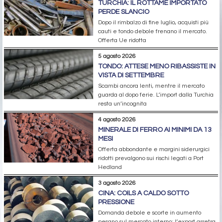
TURCHIA: IL ROTTAME IMPORTATO
PERDE SLANCIO
Dopo il rimbalzo di fine luglio, acquisti più
cauti e tondo debole frenano il mercato.
Offerta Ue ridotta
5 agosto 2026
TONDO: ATTESE MENO RIBASSISTE IN
VISTA DI SETTEMBRE
Scambi ancora lenti, mentre il mercato
guarda al dopo ferie. L’import dalla Turchia
resta un’incognita
4 agosto 2026
MINERALE DI FERRO AI MINIMI DA 13
MESI
Offerta abbondante e margini siderurgici
ridotti prevalgono sui rischi legati a Port
Hedland
3 agosto 2026
CINA: COILS A CALDO SOTTO
PRESSIONE
Domanda debole e scorte in aumento
pesano sul mercato interno; l’export arretra