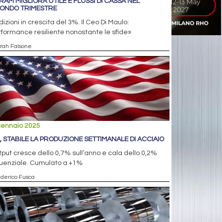
RAM MIGLIORA UTILE E FLUSSI DI CASSA NEL
ONDO TRIMESTRE
izioni in crescita del 3%. Il Ceo Di Maulo:
formance resiliente nonostante le sfide»
arah Falsone
gennaio 2025
, STABILE LA PRODUZIONE SETTIMANALE DI ACCIAIO
tput cresce dello 0,7% sull’anno e cala dello 0,2%
uenziale. Cumulato a +1%
ederico Fusca