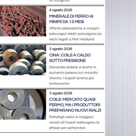
un’incognita
4 agosto 2026
MINERALE DI FERRO AI
MINIMI DA 13 MESI
Offerta abbondante e margini
siderurgici ridotti prevalgono sui
rischi legati a Port Hedland
3 agosto 2026
CINA: COILS A CALDO
SOTTO PRESSIONE
Domanda debole e scorte in
aumento pesano sul mercato
interno; l’export arretra più
lentamente
3 agosto 2026
COILS: MERCATO QUASI
FERMO, MA I PRODUTTORI
PREPARANO NUOVI RIALZI
Portafogli ordini e maggiori
vincoli all’import sostengono le
attese per settembre