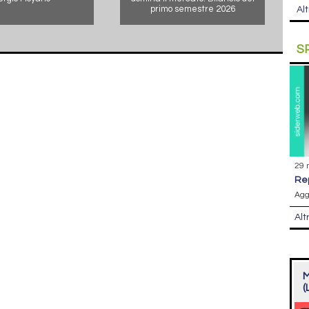
primo semestre 2026
Alt
S
29 
r
Agg
Alt
M
(