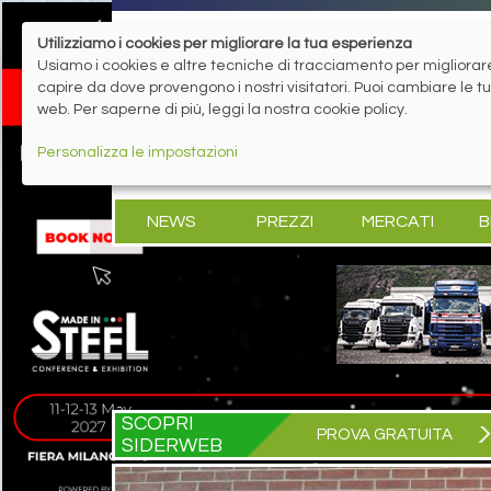
Utilizziamo i cookies per migliorare la tua esperienza
Usiamo i cookies e altre tecniche di tracciamento per migliorare 
capire da dove provengono i nostri visitatori. Puoi cambiare le 
web. Per saperne di più, leggi la nostra cookie policy.
Personalizza le impostazioni
NEWS
PREZZI
MERCATI
B
SCOPRI
PROVA GRATUITA
SIDERWEB