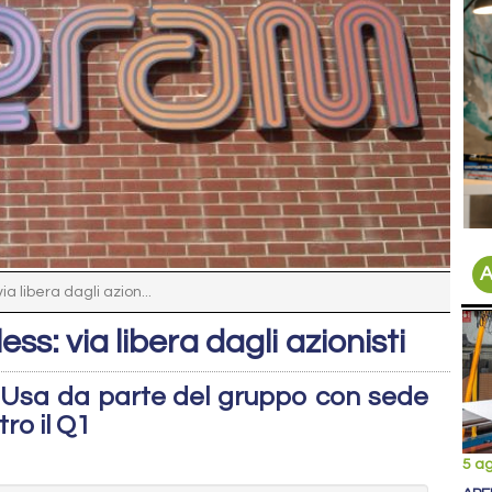
A
a libera dagli azion...
s: via libera dagli azionisti
e Usa da parte del gruppo con sede
ro il Q1
5 a