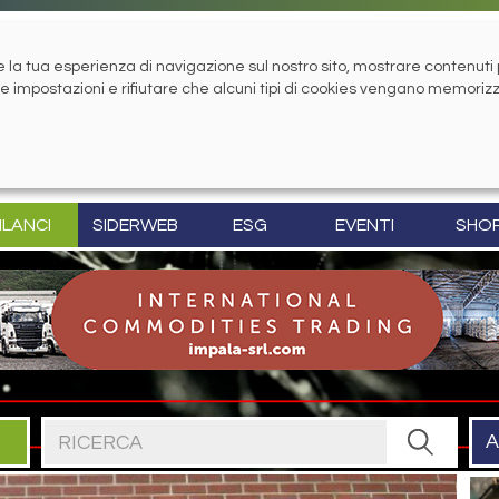
la tua esperienza di navigazione sul nostro sito, mostrare contenuti pe
tue impostazioni e rifiutare che alcuni tipi di cookies vengano memoriz
ILANCI
SIDERWEB
ESG
EVENTI
SHO
Cerca nel sito
A