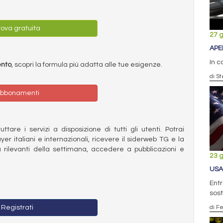
ova gratuita
27 
APE
In c
ento
, scopri la formula più adatta alle tue esigenze.
di S
bbonamenti
ttare i servizi a disposizione di tutti gli utenti. Potrai
ayer italiani e internazionali, ricevere il siderweb TG e la
 rilevanti della settimana, accedere a pubblicazioni e
23 
USA
Ent
sost
Registrati
di F