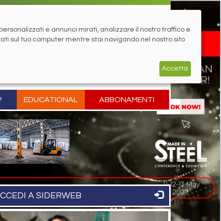
rsonalizzati e annunci mirati, analizzare il nostro traffico e
zati sul tuo computer mentre stai navigando nel nostro sito
Accetta
P
EDUCATIONAL
ABBONAMENTI
CCEDI A SIDERWEB