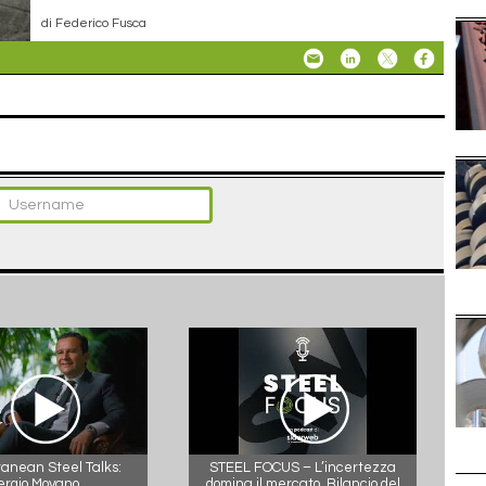
di Federico Fusca
anean Steel Talks:
STEEL FOCUS – L’incertezza
ergio Moyano
domina il mercato. Bilancio del