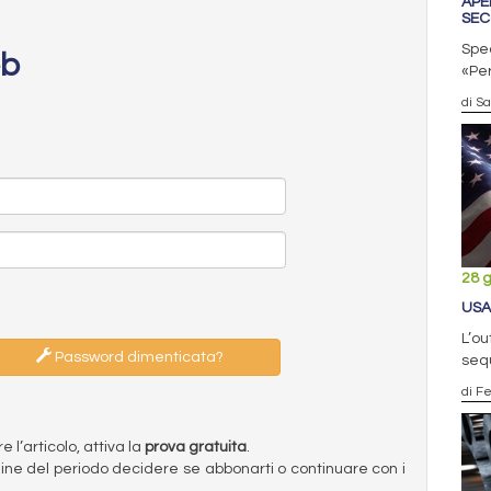
APE
SEC
Sped
eb
«Per
di S
28 
USA
L’ou
Password dimenticata?
seq
di F
l’articolo, attiva la
prova gratuita
.
ermine del periodo decidere se abbonarti o continuare con i