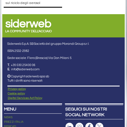
sul riciclo degli aerosol
siderweb
LA COMMUNITY DELL'ACCIAIO
Siderweb S.p.A. SB Società del gruppo Morandi Group s.r.l.
ISSN 2532
-2982
Sede sociale: Flero (Brescia) Via Don Milani 5
T.
+39 030 254 00 06
E.
info@siderweb.com
Copyright siderweb spa sb
Tutti i diritti sono riservati
Privacy policy
Cookie policy
Digital Services Act Policy
MENU
SEGUICI SUI NOSTRI
SOCIAL NETWORK
NEWS
PREZZI ITALIA
MERCATI