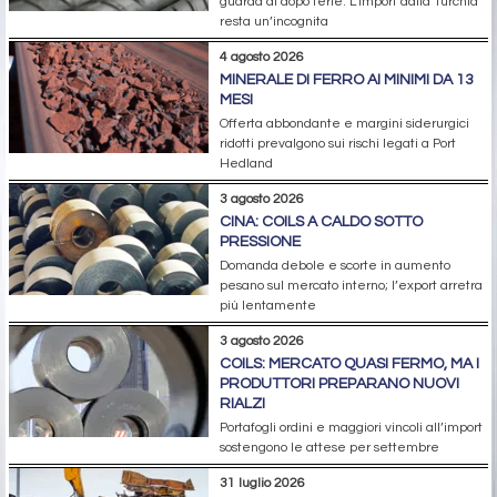
guarda al dopo ferie. L’import dalla Turchia
resta un’incognita
4 agosto 2026
MINERALE DI FERRO AI MINIMI DA 13
MESI
Offerta abbondante e margini siderurgici
ridotti prevalgono sui rischi legati a Port
Hedland
3 agosto 2026
CINA: COILS A CALDO SOTTO
PRESSIONE
Domanda debole e scorte in aumento
pesano sul mercato interno; l’export arretra
più lentamente
3 agosto 2026
COILS: MERCATO QUASI FERMO, MA I
PRODUTTORI PREPARANO NUOVI
RIALZI
Portafogli ordini e maggiori vincoli all’import
sostengono le attese per settembre
31 luglio 2026