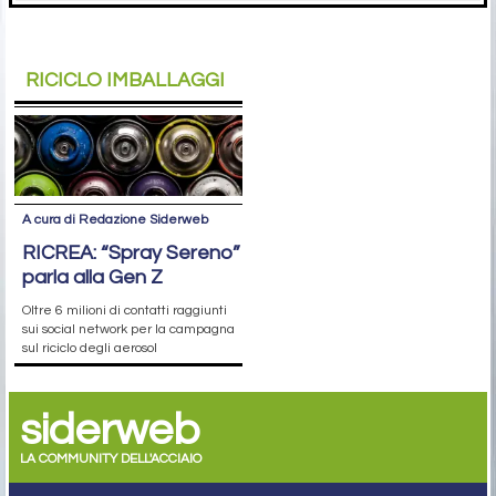
RICICLO IMBALLAGGI
A cura di Redazione Siderweb
RICREA: “Spray Sereno”
parla alla Gen Z
Oltre 6 milioni di contatti raggiunti
sui social network per la campagna
sul riciclo degli aerosol
siderweb
LA COMMUNITY DELL'ACCIAIO