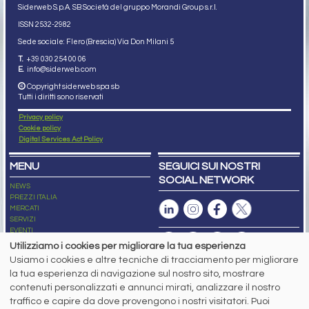
Siderweb S.p.A. SB Società del gruppo Morandi Group s.r.l.
ISSN 2532
-2982
Sede sociale: Flero (Brescia) Via Don Milani 5
T.
+39 030 254 00 06
E.
info@siderweb.com
Copyright siderweb spa sb
Tutti i diritti sono riservati
Privacy policy
Cookie policy
Digital Services Act Policy
MENU
SEGUICI SUI NOSTRI
SOCIAL NETWORK
NEWS
PREZZI ITALIA
MERCATI
SERVIZI
EVENTI
ABBONAMENTI
Utilizziamo i cookies per migliorare la tua esperienza
MADE IN STEEL
Usiamo i cookies e altre tecniche di tracciamento per migliorare
NEWSLETTER
la tua esperienza di navigazione sul nostro sito, mostrare
Capitale Sociale: 190.000€ interamente versato
contenuti personalizzati e annunci mirati, analizzare il nostro
Registro delle Imprese di Brescia
traffico e capire da dove provengono i nostri visitatori. Puoi
Codice Fiscale e Partita I.V.A.:
IT03562320170