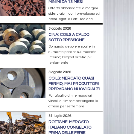
MINIMI DA 13 MESI
Offerta abbondante e margini
siderurgici ridotti prevalgono sui
rischi legati a Port Hedland
3 agosto 2026
CINA: COILS A CALDO
SOTTO PRESSIONE
Domanda debole e scorte in
aumento pesano sul mercato
interno; l’export arretra più
lentamente
3 agosto 2026
COILS: MERCATO QUASI
FERMO, MA I PRODUTTORI
PREPARANO NUOVI RIALZI
Portafogli ordini e maggiori
vincoli all’import sostengono le
attese per settembre
31 luglio 2026
ROTTAME: MERCATO
ITALIANO CONGELATO
PRIMA DELLE FERIE