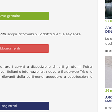
ova gratuita
27 
ARC
DEN
ento
, scopri la formula più adatta alle tue esigenze.
Le a
esub
bbonamenti
di S
ttare i servizi a disposizione di tutti gli utenti. Potrai
ayer italiani e internazionali, ricevere il siderweb TG e la
 rilevanti della settimana, accedere a pubblicazioni e
26 
ARC
PIA
Registrati
Il G