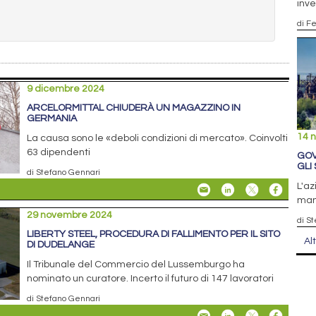
inve
di F
9 dicembre 2024
ARCELORMITTAL CHIUDERÀ UN MAGAZZINO IN
GERMANIA
14 
La causa sono le «deboli condizioni di mercato». Coinvolti
63 dipendenti
GOV
GLI 
di Stefano Gennari
L'az
mant
29 novembre 2024
di S
LIBERTY STEEL, PROCEDURA DI FALLIMENTO PER IL SITO
Al
DI DUDELANGE
Il Tribunale del Commercio del Lussemburgo ha
nominato un curatore. Incerto il futuro di 147 lavoratori
di Stefano Gennari