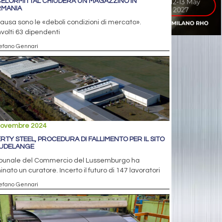
ELORMITTAL CHIUDERÀ UN MAGAZZINO IN
MANIA
ausa sono le «deboli condizioni di mercato».
volti 63 dipendenti
tefano Gennari
novembre 2024
ERTY STEEL, PROCEDURA DI FALLIMENTO PER IL SITO
DUDELANGE
Tribunale del Commercio del Lussemburgo ha
nato un curatore. Incerto il futuro di 147 lavoratori
tefano Gennari