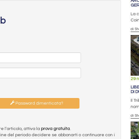
ARC
GER
La c
eb
Coin
di S
29 
LIB
DI 
Il 
Password dimenticata?
nomi
di S
l’articolo, attiva la
prova gratuita
.
ermine del periodo decidere se abbonarti o continuare con i