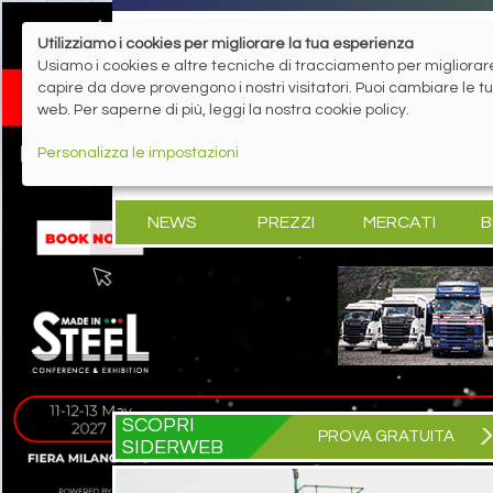
Utilizziamo i cookies per migliorare la tua esperienza
Usiamo i cookies e altre tecniche di tracciamento per migliorare 
capire da dove provengono i nostri visitatori. Puoi cambiare le 
web. Per saperne di più, leggi la nostra cookie policy.
Personalizza le impostazioni
NEWS
PREZZI
MERCATI
B
SCOPRI
PROVA GRATUITA
SIDERWEB