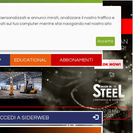
rsonalizzati e annunci mirati, analizzare il nostro traffico e
zati sul tuo computer mentre stai navigando nel nostro sito
Accetta
P
EDUCATIONAL
ABBONAMENTI
CCEDI A SIDERWEB