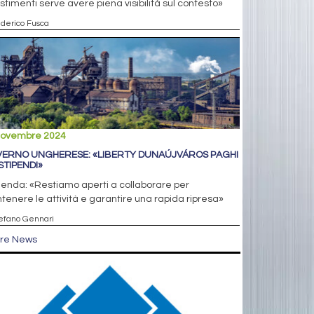
stimenti serve avere piena visibilità sul contesto»
ederico Fusca
novembre 2024
ERNO UNGHERESE: «LIBERTY DUNAÚJVÁROS PAGHI
STIPENDI»
ienda: «Restiamo aperti a collaborare per
enere le attività e garantire una rapida ripresa»
tefano Gennari
tre News