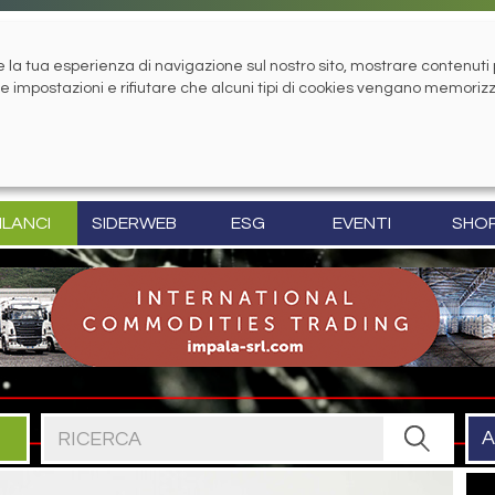
la tua esperienza di navigazione sul nostro sito, mostrare contenuti pe
tue impostazioni e rifiutare che alcuni tipi di cookies vengano memoriz
ILANCI
SIDERWEB
ESG
EVENTI
SHO
Cerca nel sito
A