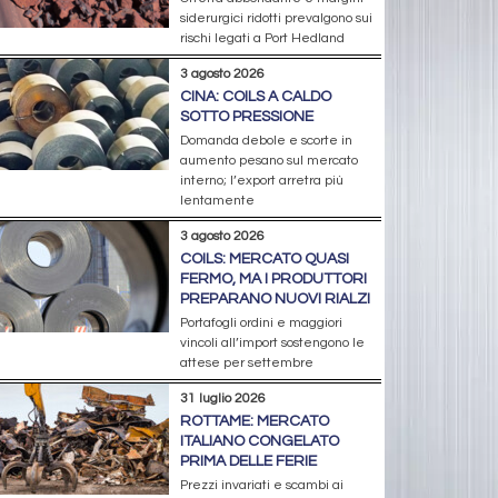
siderurgici ridotti prevalgono sui
rischi legati a Port Hedland
3 agosto 2026
CINA: COILS A CALDO
SOTTO PRESSIONE
Domanda debole e scorte in
aumento pesano sul mercato
interno; l’export arretra più
lentamente
3 agosto 2026
COILS: MERCATO QUASI
FERMO, MA I PRODUTTORI
PREPARANO NUOVI RIALZI
Portafogli ordini e maggiori
vincoli all’import sostengono le
attese per settembre
31 luglio 2026
ROTTAME: MERCATO
ITALIANO CONGELATO
PRIMA DELLE FERIE
Prezzi invariati e scambi ai