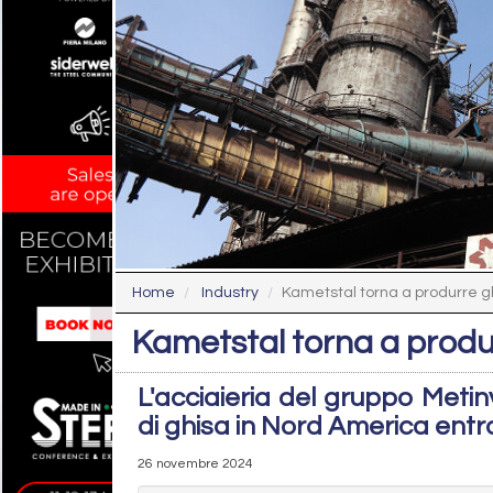
Home
Industry
Kametstal torna a produrre ghis
Kametstal torna a produrr
L'acciaieria del gruppo Metin
di ghisa in Nord America ent
26 novembre 2024