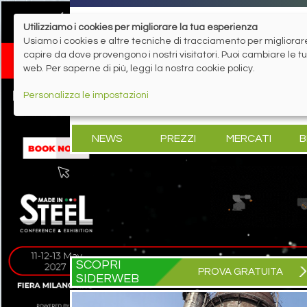
Utilizziamo i cookies per migliorare la tua esperienza
Usiamo i cookies e altre tecniche di tracciamento per migliorare 
capire da dove provengono i nostri visitatori. Puoi cambiare le 
web. Per saperne di più, leggi la nostra cookie policy.
Personalizza le impostazioni
NEWS
PREZZI
MERCATI
B
SCOPRI
PROVA GRATUITA
SIDERWEB