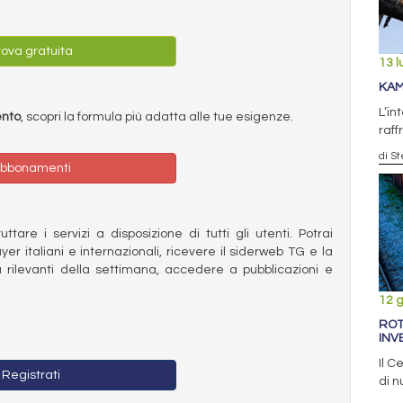
ova gratuita
13 l
KAM
L’in
ento
, scopri la formula più adatta alle tue esigenze.
raf
di S
bbonamenti
ttare i servizi a disposizione di tutti gli utenti. Potrai
ayer italiani e internazionali, ricevere il siderweb TG e la
 rilevanti della settimana, accedere a pubblicazioni e
12 
ROT
INV
Il C
Registrati
di n