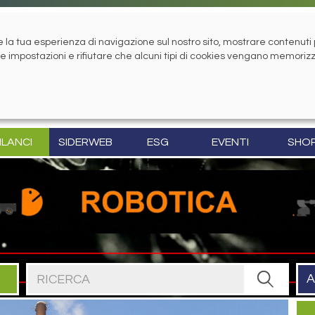
la tua esperienza di navigazione sul nostro sito, mostrare contenuti pe
tue impostazioni e rifiutare che alcuni tipi di cookies vengano memoriz
ILANCI
SIDERWEB
ESG
EVENTI
SHO
Cerca nel sito
A