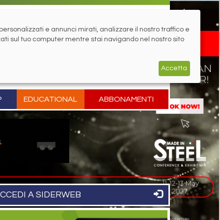
rsonalizzati e annunci mirati, analizzare il nostro traffico e
zati sul tuo computer mentre stai navigando nel nostro sito
Accetta
P
EDUCATIONAL
ABBONAMENTI
CCEDI A SIDERWEB