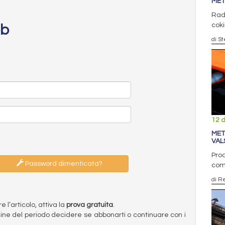
MET
Radd
coki
eb
di S
12 
MET
VALS
Pro
Password dimenticata?
comp
di R
l’articolo, attiva la
prova gratuita
.
ermine del periodo decidere se abbonarti o continuare con i