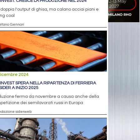
INVEST: CRESCE LA PRODUZIONE NEL 2024
oppia l'output di ghisa, ma calano acciai piani e
ng coal
tefano Gennari
dicembre 2024
INVEST SPERA NELLA RIPARTENZA DI FERRIERA
IDER A INIZIO 2025
duzione ferma da novembre a causa anche della
etizione dei semilavorati russi in Europa
edazione siderweb