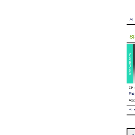
Alt
S
29 
r
Agg
Alt