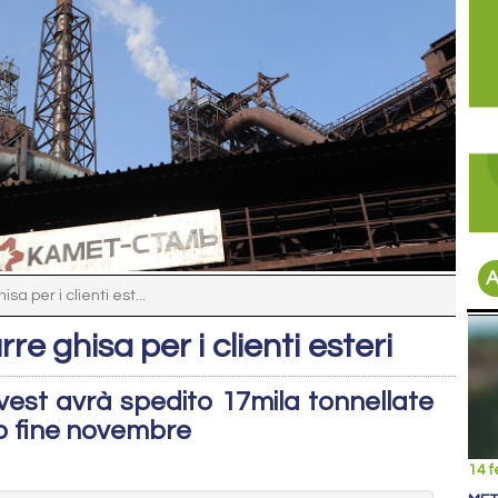
A
a per i clienti est...
e ghisa per i clienti esteri
vest avrà spedito 17mila tonnellate
ro fine novembre
14 f