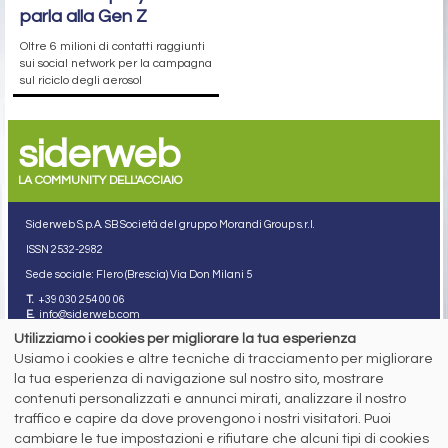
parla alla Gen Z
Oltre 6 milioni di contatti raggiunti
sui social network per la campagna
sul riciclo degli aerosol
siderweb
LA COMMUNITY DELL'ACCIAIO
Siderweb S.p.A. SB Società del gruppo Morandi Group s.r.l.
ISSN 2532
-2982
Sede sociale: Flero (Brescia) Via Don Milani 5
T.
+39 030 254 00 06
E.
info@siderweb.com
Utilizziamo i cookies per migliorare la tua esperienza
Copyright siderweb spa sb
Tutti i diritti sono riservati
Usiamo i cookies e altre tecniche di tracciamento per migliorare
la tua esperienza di navigazione sul nostro sito, mostrare
Privacy policy
contenuti personalizzati e annunci mirati, analizzare il nostro
Cookie policy
Digital Services Act Policy
traffico e capire da dove provengono i nostri visitatori. Puoi
cambiare le tue impostazioni e rifiutare che alcuni tipi di cookies