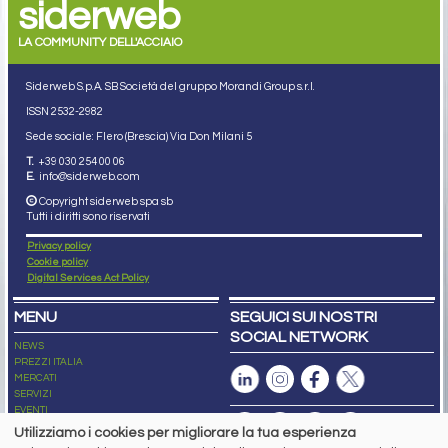
siderweb
LA COMMUNITY DELL'ACCIAIO
Siderweb S.p.A. SB Società del gruppo Morandi Group s.r.l.
ISSN 2532
-2982
Sede sociale: Flero (Brescia) Via Don Milani 5
T.
+39 030 254 00 06
E.
info@siderweb.com
Copyright siderweb spa sb
Tutti i diritti sono riservati
Privacy policy
Cookie policy
Digital Services Act Policy
MENU
SEGUICI SUI NOSTRI
SOCIAL NETWORK
NEWS
PREZZI ITALIA
MERCATI
SERVIZI
EVENTI
ABBONAMENTI
Utilizziamo i cookies per migliorare la tua esperienza
MADE IN STEEL