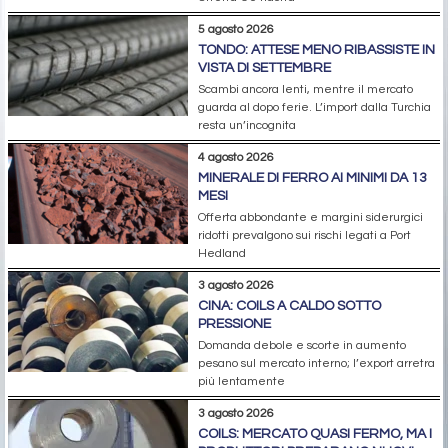
5 agosto 2026
TONDO: ATTESE MENO RIBASSISTE IN
VISTA DI SETTEMBRE
Scambi ancora lenti, mentre il mercato
guarda al dopo ferie. L’import dalla Turchia
resta un’incognita
4 agosto 2026
MINERALE DI FERRO AI MINIMI DA 13
MESI
Offerta abbondante e margini siderurgici
ridotti prevalgono sui rischi legati a Port
Hedland
3 agosto 2026
CINA: COILS A CALDO SOTTO
PRESSIONE
Domanda debole e scorte in aumento
pesano sul mercato interno; l’export arretra
più lentamente
3 agosto 2026
COILS: MERCATO QUASI FERMO, MA I