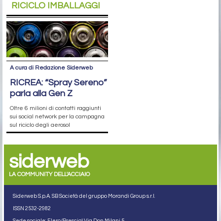
RICICLO IMBALLAGGI
A cura di Redazione Siderweb
RICREA: “Spray Sereno”
parla alla Gen Z
Oltre 6 milioni di contatti raggiunti
sui social network per la campagna
sul riciclo degli aerosol
siderweb
LA COMMUNITY DELL'ACCIAIO
Siderweb S.p.A. SB Società del gruppo Morandi Group s.r.l.
ISSN 2532
-2982
Sede sociale: Flero (Brescia) Via Don Milani 5